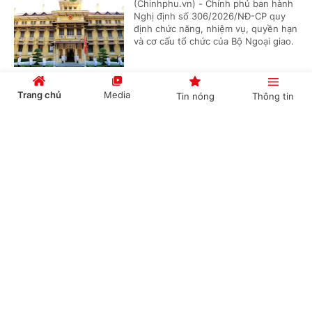
(Chinhphu.vn) - Chính phủ ban hành
Nghị định số 306/2026/NĐ-CP quy
định chức năng, nhiệm vụ, quyền hạn
và cơ cấu tổ chức của Bộ Ngoại giao.
Trang chủ
Media
Tin nóng
Thông tin
Bổ nhiệm 2 Thứ trưởng Bộ Ngoại giao
Cổng TTĐT Chính phủ
English
中文
(Chinhphu.vn) - Thủ tướng Chính phủ
Lê Minh Hưng đã ký các Quyết định
về việc điều động, bổ nhiệm giữ chức
Thứ trưởng Bộ Ngoại giao.
Chuyên mục
Phê duyệt Điều chỉnh Quy hoạch chung Khu
kinh tế Vũng Áng, tỉnh Hà Tĩnh đến năm 2050
CHÍNH TRỊ
KINH TẾ
(Chinhphu.vn) - Phó Thủ tướng
VĂN HÓA
XÃ HỘI
Thường trực Chính phủ Phạm Gia Túc
vừa ký Quyết định số 1487/QĐ-TTg