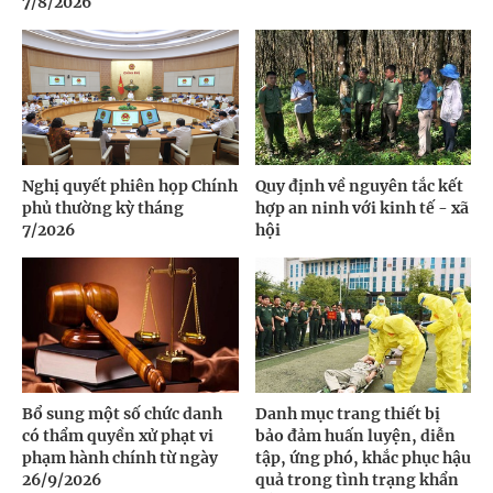
7/8/2026
Nghị quyết phiên họp Chính
Quy định về nguyên tắc kết
phủ thường kỳ tháng
hợp an ninh với kinh tế - xã
7/2026
hội
Bổ sung một số chức danh
Danh mục trang thiết bị
có thẩm quyền xử phạt vi
bảo đảm huấn luyện, diễn
phạm hành chính từ ngày
tập, ứng phó, khắc phục hậu
26/9/2026
quả trong tình trạng khẩn