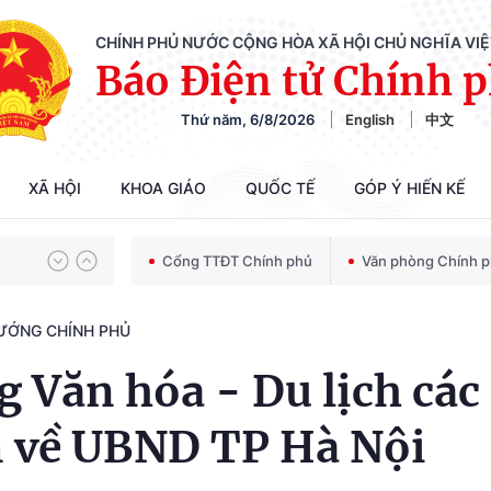
CHÍNH PHỦ NƯỚC CỘNG HÒA XÃ HỘI CHỦ NGHĨA VI
Báo Điện tử Chính 
Chiến dịch 500 ngày đêm tìm kiếm, quy tập và xác định danh tính hài cốt liệt sĩ
Thứ năm, 6/8/2026
English
中文
Bảo vệ nền tảng tư tưởng của Đảng trong kỷ nguyên phát triển mới
XÃ HỘI
KHOA GIÁO
QUỐC TẾ
GÓP Ý HIẾN KẾ
Cổng TTĐT Chính phủ
Văn phòng Chính 
Chiến dịch 500 ngày đêm tìm kiếm, quy tập và xác định danh tính hài cốt liệt sĩ
TƯỚNG CHÍNH PHỦ
 Văn hóa - Du lịch các
m về UBND TP Hà Nội