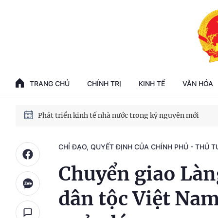
Phát triển kinh tế nhà nước trong kỷ nguyên mới
100 ngày xử lý các điểm nghẽn về chuyển đổi số
TRANG CHỦ
CHÍNH TRỊ
KINH TẾ
VĂN HÓA
Phát triển nhà ở cho thuê - Trụ cột chiến lược, lâu dài
Phát triển kinh tế nhà nước trong kỷ nguyên mới
CHỈ ĐẠO, QUYẾT ĐỊNH CỦA CHÍNH PHỦ - THỦ 
Chuyển giao Làng
dân tộc Việt Na