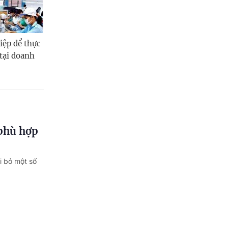
iệp để thực
 tại doanh
 phù hợp
i bỏ một số