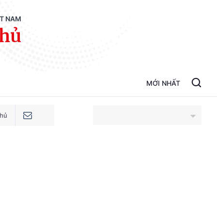
ỆT NAM
phủ
MỚI NHẤT
phủ
An Giang
Bắc Ninh
Cao Bằng