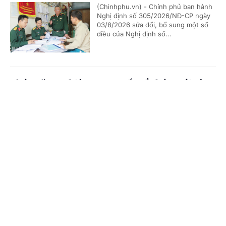
(Chinhphu.vn) - Chính phủ ban hành
Nghị định số 305/2026/NĐ-CP ngày
03/8/2026 sửa đổi, bổ sung một số
điều của Nghị định số...
Chức năng, nhiệm vụ, cơ cấu tổ chức mới của
Bộ Ngoại giao
Cổng TTĐT Chính phủ
English
中文
(Chinhphu.vn) - Chính phủ ban hành
Nghị định số 306/2026/NĐ-CP quy
Trang chủ
Media
Tin nóng
Thông tin
định chức năng, nhiệm vụ, quyền hạn
và cơ cấu tổ chức của Bộ Ngoại giao.
Chuyên mục
Bổ nhiệm 2 Thứ trưởng Bộ Ngoại giao
CHÍNH TRỊ
KINH TẾ
(Chinhphu.vn) - Thủ tướng Chính phủ
VĂN HÓA
XÃ HỘI
Lê Minh Hưng đã ký các Quyết định
về việc điều động, bổ nhiệm giữ chức