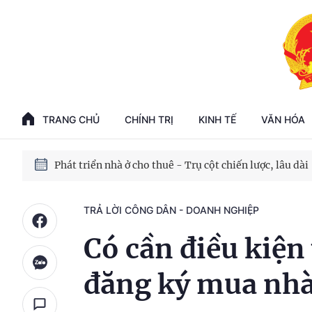
Phát triển kinh tế nhà nước trong kỷ nguyên mới
100 ngày xử lý các điểm nghẽn về chuyển đổi số
TRANG CHỦ
CHÍNH TRỊ
KINH TẾ
VĂN HÓA
Phát triển nhà ở cho thuê - Trụ cột chiến lược, lâu dài
Phát triển kinh tế nhà nước trong kỷ nguyên mới
TRẢ LỜI CÔNG DÂN - DOANH NGHIỆP
Có cần điều kiện 
đăng ký mua nhà