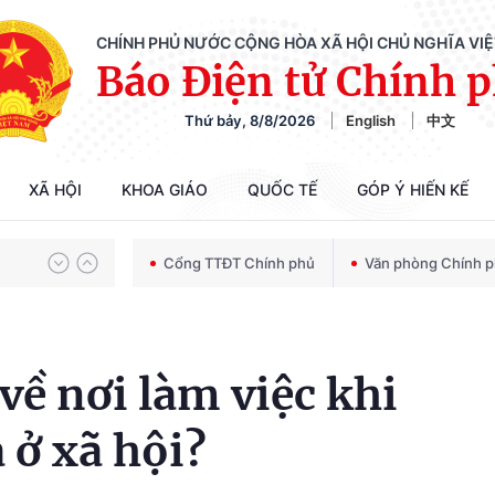
CHÍNH PHỦ NƯỚC CỘNG HÒA XÃ HỘI CHỦ NGHĨA VI
Báo Điện tử Chính 
Thứ bảy, 8/8/2026
English
中文
Chiến dịch 500 ngày đêm tìm kiếm, quy tập và xác định danh tính hài cốt liệt sĩ
XÃ HỘI
KHOA GIÁO
QUỐC TẾ
GÓP Ý HIẾN KẾ
Bảo vệ nền tảng tư tưởng của Đảng trong kỷ nguyên phát triển mới
Cổng TTĐT Chính phủ
Văn phòng Chính 
Chiến dịch 500 ngày đêm tìm kiếm, quy tập và xác định danh tính hài cốt liệt sĩ
về nơi làm việc khi
 ở xã hội?