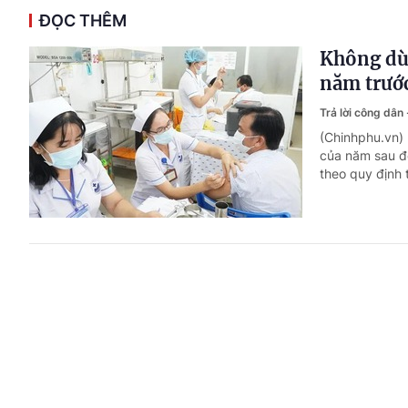
ĐỌC THÊM
Không dù
năm trướ
Trả lời công dân
(Chinhphu.vn)
của năm sau để
theo quy định 
Công chức
chỉ?
Trả lời công dân
(Chinhphu.vn)
tạo, bồi dưỡng
năng quản lý 