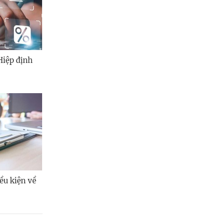
Hiệp định
ều kiện về