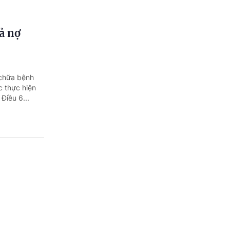
ả nợ
 chữa bệnh
c thực hiện
Điều 6...
 chứng
 định về đào
n thức, kỹ
hương...