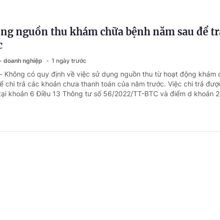
ng nguồn thu khám chữa bệnh năm sau để tr
c
 - doanh nghiệp
1 ngày trước
 - Không có quy định về việc sử dụng nguồn thu từ hoạt động khám
 chi trả các khoản chưa thanh toán của năm trước. Việc chi trả đượ
tại khoản 6 Điều 13 Thông tư số 56/2022/TT-BTC và điểm d khoản 2 
 cấp xã xếp ngạch chuyên viên chính có cần
 - doanh nghiệp
1 ngày trước
 - Nghị định số 171/2025/NĐ-CP ngày 30/6/2025 của Chính phủ quy
 công chức không quy định về chứng chỉ chương trình bồi dưỡng kiế
nhà nước theo tiêu chuẩn ngạch công chức mà quy định chứng chỉ c