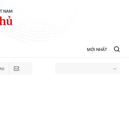
ỆT NAM
phủ
MỚI NHẤT
phủ
An Giang
Bắc Ninh
Cao Bằng