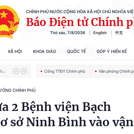
CHÍNH PHỦ NƯỚC CỘNG HÒA XÃ HỘI CHỦ NGHĨA VI
Báo Điện tử Chính 
Thứ sáu, 7/8/2026
English
中文
Chiến dịch 500 ngày đêm tìm kiếm, quy tập và xác định danh tính hài cốt liệt sĩ
XÃ HỘI
KHOA GIÁO
QUỐC TẾ
GÓP Ý HIẾN KẾ
Bảo vệ nền tảng tư tưởng của Đảng trong kỷ nguyên phát triển mới
Cổng TTĐT Chính phủ
Văn phòng Chính 
TƯỚNG CHÍNH PHỦ
Chiến dịch 500 ngày đêm tìm kiếm, quy tập và xác định danh tính hài cốt liệt sĩ
ưa 2 Bệnh viện Bạch
cơ sở Ninh Bình vào vận