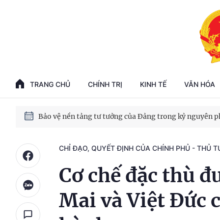
Phát triển kinh tế nhà nước trong kỷ nguyên mới
100 ngày xử lý các điểm nghẽn về chuyển đổi số
TRANG CHỦ
CHÍNH TRỊ
KINH TẾ
VĂN HÓA
Phát triển nhà ở cho thuê - Trụ cột chiến lược, lâu dài
Phát triển kinh tế nhà nước trong kỷ nguyên mới
CHỈ ĐẠO, QUYẾT ĐỊNH CỦA CHÍNH PHỦ - THỦ 
Cơ chế đặc thù đ
Mai và Việt Đức 