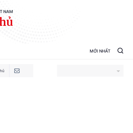
ỆT NAM
phủ
MỚI NHẤT
phủ
An Giang
Bắc Ninh
Cao Bằng