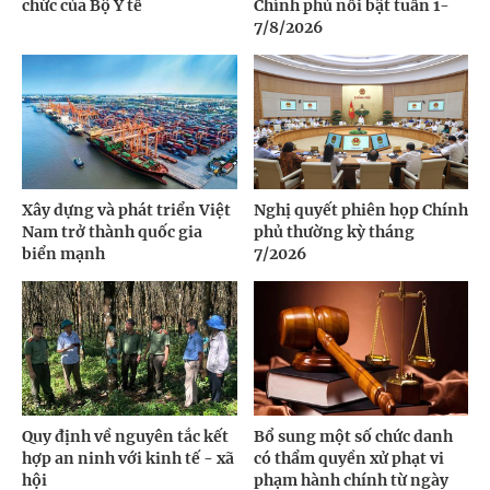
chức của Bộ Y tế
Chính phủ nổi bật tuần 1-
7/8/2026
Xây dựng và phát triển Việt
Nghị quyết phiên họp Chính
Nam trở thành quốc gia
phủ thường kỳ tháng
biển mạnh
7/2026
Quy định về nguyên tắc kết
Bổ sung một số chức danh
hợp an ninh với kinh tế - xã
có thẩm quyền xử phạt vi
hội
phạm hành chính từ ngày