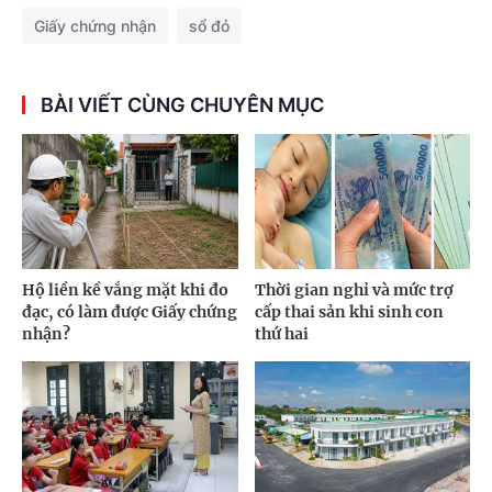
Giấy chứng nhận
sổ đỏ
BÀI VIẾT CÙNG CHUYÊN MỤC
Hộ liền kề vắng mặt khi đo
Thời gian nghỉ và mức trợ
đạc, có làm được Giấy chứng
cấp thai sản khi sinh con
nhận?
thứ hai