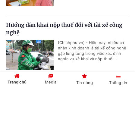
Hướng dẫn khai nộp thuế đối với tài xế công
nghệ
(Chinhphu.vn) - Hiện nay, nhiều cá
nhân kinh doanh là tài xế công nghệ
gặp lúng túng trong việc xác định
nghĩa vụ kê khai và nộp thuế....
Trang chủ
Media
Tin nóng
Thông tin
Kiến nghị xem xét mức lương công chức xã
Cổng TTĐT Chính phủ
English
中文
(Chinhphu.vn) - Bộ Nội vụ tiếp tục
chủ động phối hợp với các bộ, cơ
quan liên quan nghiên cứu, đề xuất
chính sách tiền lương mới theo tinh...