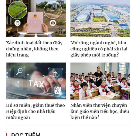
Xác định loại đất theo Giấy
Mở rộng ngành nghề, khu
chứng nhận, không theo
công nghiệp có phải xin lại
hiện trạng
giấy phép môi trường?
Hồ sơ miễn, giảm thuế theo
Nhân viên thư viện chuyển
Hiệp định cho nhà thầu
làm giáo viên tiểu học, điều
nước ngoài
kiện thế nào?
ĐỌC THÊM