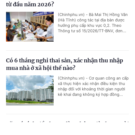
từ đầu năm 2026?
(Chinhphu.vn) - Bà Mai Thị Hồng Vân
(Hà Tĩnh) công tác tại địa bàn được
hưởng phụ cấp khu vực 0,2. Theo
Thông tư số 15/2026/TT-BNV, đơn...
Có 6 tháng nghỉ thai sản, xác nhận thu nhập
mua nhà ở xã hội thế nào?
(Chinhphu.vn) - Cơ quan công an cấp
xã thực hiện xác nhận điều kiện thu
nhập đối với khoảng thời gian người
kê khai đang không ký hợp đồng...
Căn cứ tính tiền lương làm thêm giờ cho người
lao động
Cổng TTĐT Chính phủ
English
中文