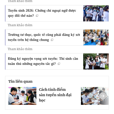
Tham khảo thêm
Tuyển sinh 2026: Chứng chỉ ngoại ngữ được
quy đổi thế nào?
Tham khảo thêm
Trường tư thục, quốc tế cũng phải đăng ký xét
tuyển trên hệ thống chung
Tham khảo thêm
Đăng ký nguyện vọng xét tuyển: Thí sinh cần
tuân thủ những nguyên tắc gì?
Tin liên quan
Cách tính điểm
T
sàn tuyển sinh đại
X
học
p