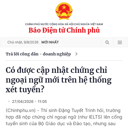
CHÍNH PHỦ NƯỚC CỘNG HÒA XÃ HỘI CHỦ NGHĨA VIỆT NAM
Báo Điện tử Chính phủ
Chủ nhật,
9/8/2026
MỚI NHẤT
Trả lời công dân - doanh nghiệp
Có được cập nhật chứng chỉ
ngoại ngữ mới trên hệ thống
xét tuyển?
27/04/2026
11:05
(Chinhphu.vn) - Thí sinh Đặng Tuyết Trinh hỏi, trường
hợp đã nộp chứng chỉ ngoại ngữ (như IELTS) lên cổng
tuyển sinh của Bộ Giáo dục và Đào tạo, nhưng sau