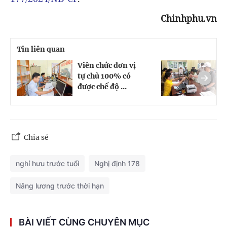
Chinhphu.vn
Tin liên quan
Viên chức đơn vị
C
tự chủ 100% có
n
được chế độ ...
t
Chia sẻ
nghỉ hưu trước tuổi
Nghị định 178
Nâng lương trước thời hạn
BÀI VIẾT CÙNG CHUYÊN MỤC