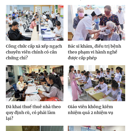
Công chức cấp xã xếp ngạch
Bác sĩ khám, điều trị bệnh
chuyên viên chính có cần
theo phạm vi hành nghề
chứng chỉ?
được cấp phép
Đã khai thuế thuê nhà theo
Giáo viên không kiêm
quy định cũ, có phải làm
nhiệm quá 2 nhiệm vụ
lại?