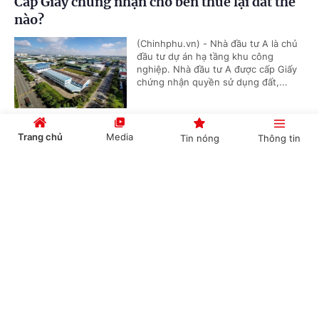
Cấp Giấy chứng nhận cho bên thuê lại đất thế
nào?
(Chinhphu.vn) - Nhà đầu tư A là chủ
đầu tư dự án hạ tầng khu công
nghiệp. Nhà đầu tư A được cấp Giấy
chứng nhận quyền sử dụng đất,...
Trang chủ
Media
Tin nóng
Thông tin
Đối tượng nào được áp dụng chế độ phụ cấp
thu hút?
Cổng TTĐT Chính phủ
English
中文
(Chinhphu.vn) - Ông Lê Hùng (Huế)
là giáo viên, công tác 22 năm ở xã
đặc biệt khó khăn. Tháng 8/2020 ông
được chuyển đến xã thuận lợi, đã...
Chuyên mục
Mua nhà ở xã hội: Vợ thân nhân liệt sĩ vẫn
CHÍNH TRỊ
KINH TẾ