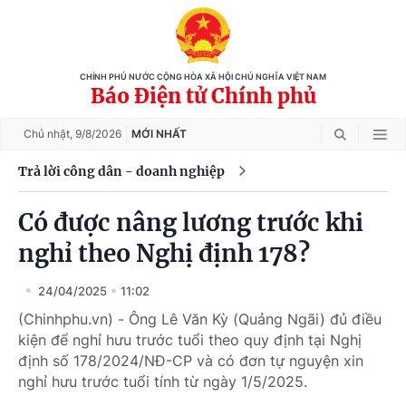
CHÍNH PHỦ NƯỚC CỘNG HÒA XÃ HỘI CHỦ NGHĨA VIỆT NAM
Báo Điện tử Chính phủ
Chủ nhật,
9/8/2026
MỚI NHẤT
Trả lời công dân - doanh nghiệp
Có được nâng lương trước khi
nghỉ theo Nghị định 178?
24/04/2025
11:02
(Chinhphu.vn) - Ông Lê Văn Kỳ (Quảng Ngãi) đủ điều
kiện để nghỉ hưu trước tuổi theo quy định tại Nghị
định số 178/2024/NĐ-CP và có đơn tự nguyện xin
nghỉ hưu trước tuổi tính từ ngày 1/5/2025.