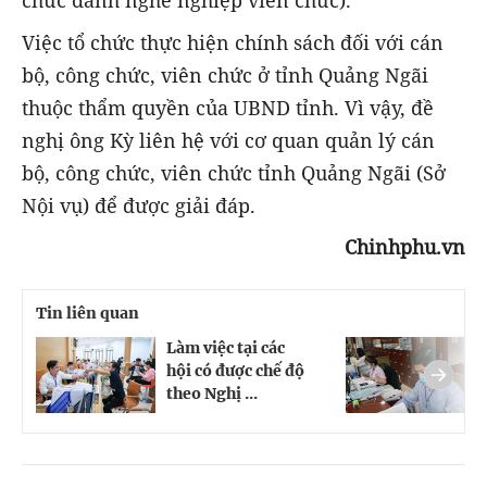
chức danh nghề nghiệp viên chức).
Việc tổ chức thực hiện chính sách đối với cán
bộ, công chức, viên chức ở tỉnh Quảng Ngãi
thuộc thẩm quyền của UBND tỉnh. Vì vậy, đề
nghị ông Kỳ liên hệ với cơ quan quản lý cán
bộ, công chức, viên chức tỉnh Quảng Ngãi (Sở
Nội vụ) để được giải đáp.
Chinhphu.vn
Tin liên quan
Làm việc tại các
L
hội có được chế độ
đ
theo Nghị ...
v