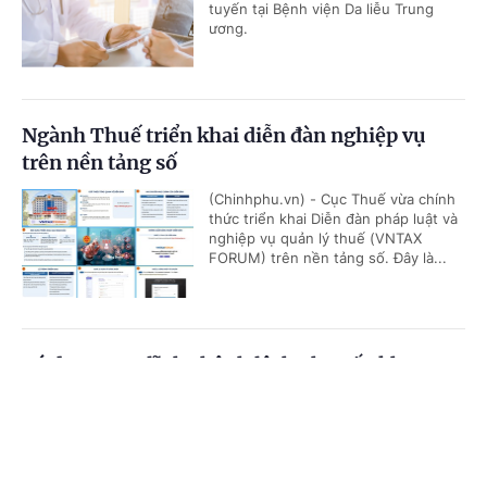
tuyến tại Bệnh viện Da liễu Trung
ương.
Ngành Thuế triển khai diễn đàn nghiệp vụ
trên nền tảng số
(Chinhphu.vn) - Cục Thuế vừa chính
thức triển khai Diễn đàn pháp luật và
nghiệp vụ quản lý thuế (VNTAX
FORUM) trên nền tảng số. Đây là...
Có được truy lĩnh chênh lệch phụ cấp khu vực
từ đầu năm 2026?
Cổng TTĐT Chính phủ
English
中文
(Chinhphu.vn) - Bà Mai Thị Hồng Vân
(Hà Tĩnh) công tác tại địa bàn được
Trang chủ
Media
Tin nóng
Thông tin
hưởng phụ cấp khu vực 0,2. Theo