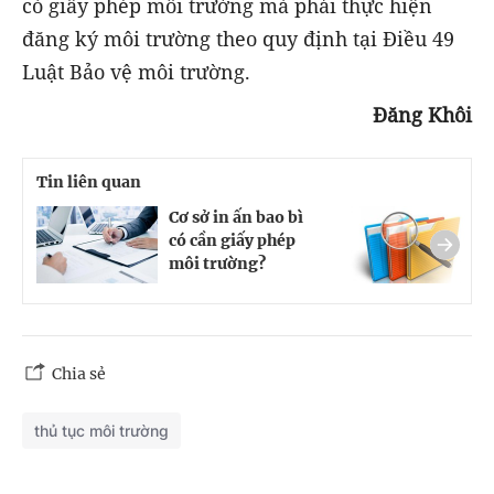
có giấy phép môi trường mà phải thực hiện
đăng ký môi trường theo quy định tại Điều 49
Luật Bảo vệ môi trường.
Đăng Khôi
Tin liên quan
Cơ sở in ấn bao bì
C
có cần giấy phép
t
môi trường?
t
Chia sẻ
thủ tục môi trường