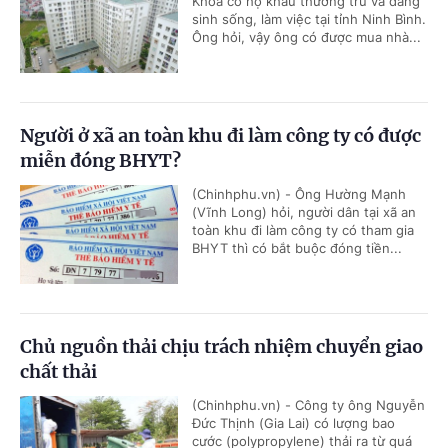
Khoa có hộ khẩu thường trú và đang
sinh sống, làm việc tại tỉnh Ninh Bình.
Ông hỏi, vậy ông có được mua nhà...
Người ở xã an toàn khu đi làm công ty có được
miễn đóng BHYT?
(Chinhphu.vn) - Ông Hường Mạnh
(Vĩnh Long) hỏi, người dân tại xã an
toàn khu đi làm công ty có tham gia
BHYT thì có bắt buộc đóng tiền...
Chủ nguồn thải chịu trách nhiệm chuyển giao
chất thải
(Chinhphu.vn) - Công ty ông Nguyễn
Đức Thịnh (Gia Lai) có lượng bao
cước (polypropylene) thải ra từ quá