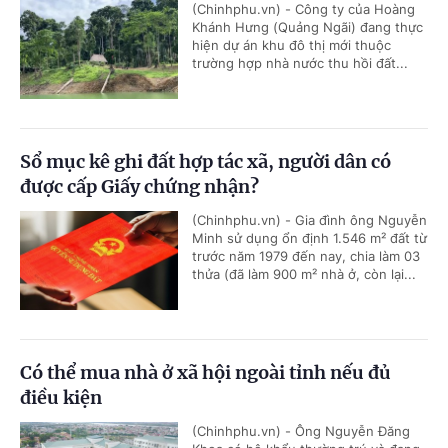
(Chinhphu.vn) - Công ty của Hoàng
Khánh Hưng (Quảng Ngãi) đang thực
hiện dự án khu đô thị mới thuộc
trường hợp nhà nước thu hồi đất...
Sổ mục kê ghi đất hợp tác xã, người dân có
được cấp Giấy chứng nhận?
(Chinhphu.vn) - Gia đình ông Nguyễn
Minh sử dụng ổn định 1.546 m² đất từ
trước năm 1979 đến nay, chia làm 03
thửa (đã làm 900 m² nhà ở, còn lại...
Có thể mua nhà ở xã hội ngoài tỉnh nếu đủ
điều kiện
(Chinhphu.vn) - Ông Nguyễn Đăng