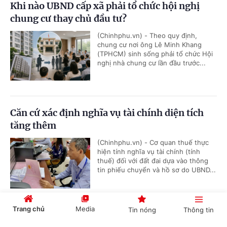
Khi nào UBND cấp xã phải tổ chức hội nghị
chung cư thay chủ đầu tư?
(Chinhphu.vn) - Theo quy định,
chung cư nơi ông Lê Minh Khang
(TPHCM) sinh sống phải tổ chức Hội
nghị nhà chung cư lần đầu trước...
Căn cứ xác định nghĩa vụ tài chính diện tích
tăng thêm
(Chinhphu.vn) - Cơ quan thuế thực
hiện tính nghĩa vụ tài chính (tính
thuế) đối với đất đai dựa vào thông
tin phiếu chuyển và hồ sơ do UBND...
Trang chủ
Media
Tin nóng
Thông tin
Bồi dưỡng học sinh thi giải thể thao có được