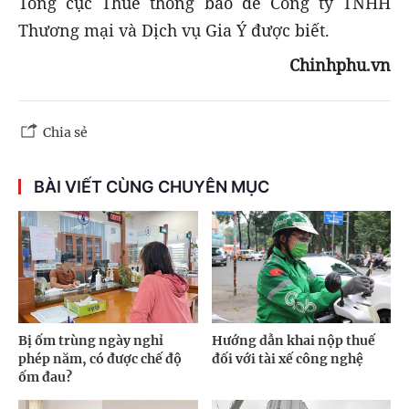
Tổng cục Thuế thông báo để Công ty TNHH
Thương mại và Dịch vụ Gia Ý được biết.
Chinhphu.vn
Chia sẻ
BÀI VIẾT CÙNG CHUYÊN MỤC
Bị ốm trùng ngày nghỉ
Hướng dẫn khai nộp thuế
phép năm, có được chế độ
đối với tài xế công nghệ
ốm đau?