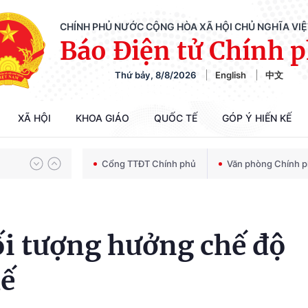
CHÍNH PHỦ NƯỚC CỘNG HÒA XÃ HỘI CHỦ NGHĨA VI
Báo Điện tử Chính 
Thứ bảy, 8/8/2026
English
中文
Chiến dịch 500 ngày đêm tìm kiếm, quy tập và xác định danh tính hài cốt liệt sĩ
XÃ HỘI
KHOA GIÁO
QUỐC TẾ
GÓP Ý HIẾN KẾ
Bảo vệ nền tảng tư tưởng của Đảng trong kỷ nguyên phát triển mới
Cổng TTĐT Chính phủ
Văn phòng Chính 
Chiến dịch 500 ngày đêm tìm kiếm, quy tập và xác định danh tính hài cốt liệt sĩ
ối tượng hưởng chế độ
hế