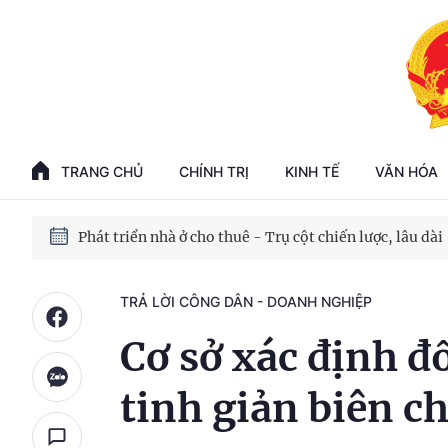
Phát triển kinh tế nhà nước trong kỷ nguyên mới
100 ngày xử lý các điểm nghẽn về chuyển đổi số
TRANG CHỦ
CHÍNH TRỊ
KINH TẾ
VĂN HÓA
Phát triển nhà ở cho thuê - Trụ cột chiến lược, lâu dài
Phát triển kinh tế nhà nước trong kỷ nguyên mới
TRẢ LỜI CÔNG DÂN - DOANH NGHIỆP
Cơ sở xác định đ
tinh giản biên c