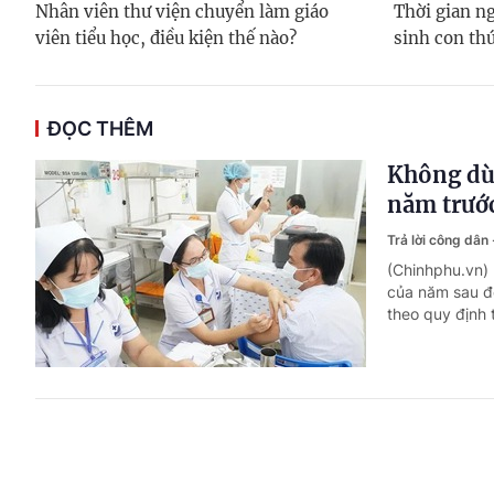
Nhân viên thư viện chuyển làm giáo
Thời gian ng
viên tiểu học, điều kiện thế nào?
sinh con thứ
ĐỌC THÊM
Không dù
năm trướ
Trả lời công dân
(Chinhphu.vn)
của năm sau để
theo quy định 
Công chức
chỉ?