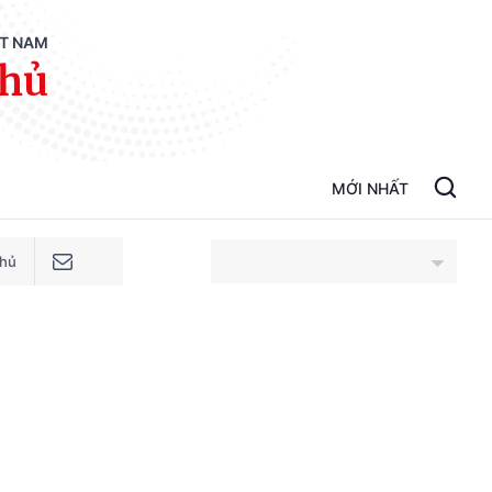
ỆT NAM
phủ
MỚI NHẤT
phủ
An Giang
Bắc Ninh
Cao Bằng