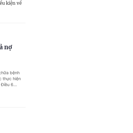
ều kiện về
ả nợ
 chữa bệnh
c thực hiện
Điều 6...
 chứng