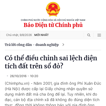
CHÍNH PHỦ NƯỚC CỘNG HÒA XÃ HỘI CHỦ NGHĨA VIỆT NAM
Báo Điện tử Chính phủ
Chủ nhật,
9/8/2026
MỚI NHẤT
Trả lời công dân - doanh nghiệp
Có thể điều chỉnh sai lệch diện
tích đất trên sổ đỏ?
26/10/2016
10:20
(Chinhphu.vn) - Năm 2001, gia đình ông Phí Xuân Đức
(Hà Nội) được cấp lại Giấy chứng nhận quyền sử
dụng mảnh đất mà cha ông để lại. Tuy nhiên, khi đo
đạc, cán bộ địa chính xã đã không đo đúng diện tích
thực, đồng thời không thông báo với gia đình ông