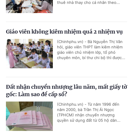
thuê nhà thay cho cá nhân theo...
Giáo viên không kiêm nhiệm quá 2 nhiệm vụ
(Chinhphu.vn) - Bà Nguyễn Thị Vân
hỏi, giáo viên THPT làm kiêm nhiệm
giáo viên chủ nhiệm lớp, tổ phó
chuyên môn, bí thư chi bộ thì được...
Đất nhận chuyển nhượng lâu năm, mất giấy tờ
gốc: Làm sao để cấp sổ?
(Chinhphu.vn) - Từ năm 1996 đến
năm 2000, bà Trần Thị Ái Ngọc
(TPHCM) nhận chuyển nhượng
quyền sử dụng đất từ 05 hộ dân...