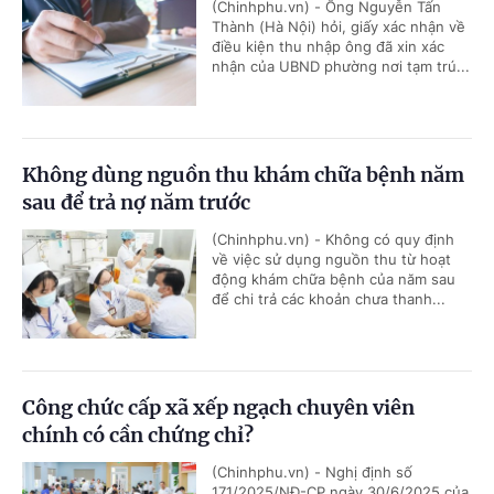
(Chinhphu.vn) - Ông Nguyễn Tấn
Thành (Hà Nội) hỏi, giấy xác nhận về
điều kiện thu nhập ông đã xin xác
nhận của UBND phường nơi tạm trú...
Không dùng nguồn thu khám chữa bệnh năm
sau để trả nợ năm trước
(Chinhphu.vn) - Không có quy định
về việc sử dụng nguồn thu từ hoạt
động khám chữa bệnh của năm sau
để chi trả các khoản chưa thanh...
Công chức cấp xã xếp ngạch chuyên viên
chính có cần chứng chỉ?
(Chinhphu.vn) - Nghị định số
171/2025/NĐ-CP ngày 30/6/2025 của