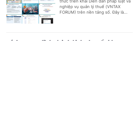
thức triển khai Diễn đàn pháp luật và
nghiệp vụ quản lý thuế (VNTAX
FORUM) trên nền tảng số. Đây là...
Có được truy lĩnh chênh lệch phụ cấp khu vực
từ đầu năm 2026?
Cổng TTĐT Chính phủ
English
中文
(Chinhphu.vn) - Bà Mai Thị Hồng Vân
(Hà Tĩnh) công tác tại địa bàn được
Trang chủ
Media
Tin nóng
Thông tin
hưởng phụ cấp khu vực 0,2. Theo
Thông tư số 15/2026/TT-BNV, đơn...
Chuyên mục
Có 6 tháng nghỉ thai sản, xác nhận thu nhập
CHÍNH TRỊ
KINH TẾ
mua nhà ở xã hội thế nào?
VĂN HÓA
XÃ HỘI
(Chinhphu.vn) - Cơ quan công an cấp
xã thực hiện xác nhận điều kiện thu
KHOA GIÁO
QUỐC TẾ
nhập đối với khoảng thời gian người