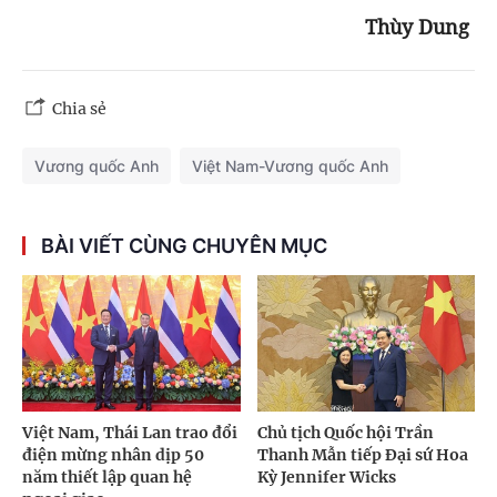
Thùy Dung
Chia sẻ
Vương quốc Anh
Việt Nam-Vương quốc Anh
BÀI VIẾT CÙNG CHUYÊN MỤC
Việt Nam, Thái Lan trao đổi
Chủ tịch Quốc hội Trần
điện mừng nhân dịp 50
Thanh Mẫn tiếp Đại sứ Hoa
năm thiết lập quan hệ
Kỳ Jennifer Wicks