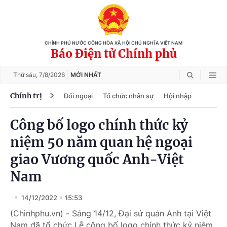
CHÍNH PHỦ NƯỚC CỘNG HÒA XÃ HỘI CHỦ NGHĨA VIỆT NAM
Báo Điện tử Chính phủ
Thứ sáu,
7/8/2026
MỚI NHẤT
Chính trị
Đối ngoại
Tổ chức nhân sự
Hội nhập
Công bố logo chính thức kỷ
niệm 50 năm quan hệ ngoại
giao Vương quốc Anh-Việt
Nam
14/12/2022
15:53
(Chinhphu.vn) - Sáng 14/12, Đại sứ quán Anh tại Việt
Nam đã tổ chức Lễ công bố logo chính thức kỷ niệm