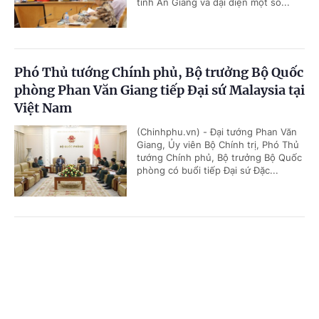
tỉnh An Giang và đại diện một số...
Phó Thủ tướng Chính phủ, Bộ trưởng Bộ Quốc
phòng Phan Văn Giang tiếp Đại sứ Malaysia tại
Việt Nam
(Chinhphu.vn) - Đại tướng Phan Văn
Giang, Ủy viên Bộ Chính trị, Phó Thủ
tướng Chính phủ, Bộ trưởng Bộ Quốc
phòng có buổi tiếp Đại sứ Đặc...
Thúc đẩy hợp tác quốc phòng Việt Nam - UAE
Cổng TTĐT Chính phủ
English
中文
theo hướng thực chất, hiệu quả
Trang chủ
Media
Tin nóng
Thông tin
(Chinhphu.vn) - Chiều 29/6, tại Hà
Nội, Đại tướng Phan Văn Giang, Ủy
viên Bộ Chính trị, Phó Thủ tướng