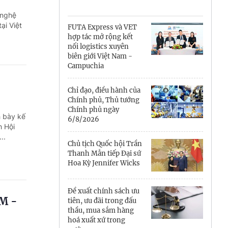
Cà Mau
 nghệ
Cần Thơ
ại Việt
FUTA Express và VET
hợp tác mở rộng kết
Điện Biên
nối logistics xuyên
biên giới Việt Nam -
Đà Nẵng
Campuchia
Đắk Lắk
Chỉ đạo, điều hành của
Chính phủ, Thủ tướng
Đồng Nai
Chính phủ ngày
h bày kế
6/8/2026
h Hội
Đồng Tháp
..
Chủ tịch Quốc hội Trần
Gia Lai
Thanh Mẫn tiếp Đại sứ
Hoa Kỳ Jennifer Wicks
Hà Nội
Đề xuất chính sách ưu
Hồ Chí Minh
M -
tiên, ưu đãi trong đấu
thầu, mua sắm hàng
Hà Tĩnh
hoá xuất xứ trong