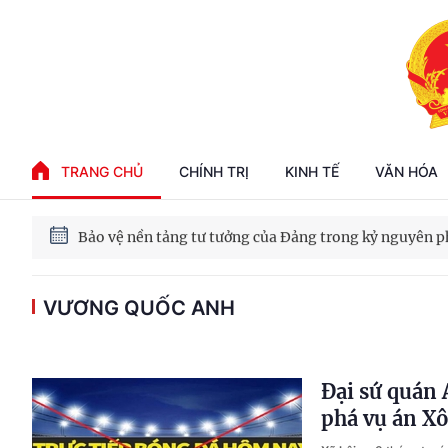
Phát triển kinh tế nhà nước trong kỷ nguyên mới
TRANG CHỦ
CHÍNH TRỊ
KINH TẾ
VĂN HÓA
100 ngày xử lý các điểm nghẽn về chuyển đổi số
Phát triển nhà ở cho thuê - Trụ cột chiến lược, lâu dài
VƯƠNG QUỐC ANH
Phát triển kinh tế nhà nước trong kỷ nguyên mới
Đại sứ quán 
phá vụ án Xô