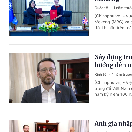
Quốc tế
1 năm trướ
(Chinhphu.vn) - Vư
Mekong (MRC) và c
đổi khí hậu trên to
Xây dựng tru
hướng đến m
Kinh tế
1 năm trước
(Chinhphu.vn) - Việ
trọng để Việt Nam 
năm kỷ niệm 100 n
Anh gia nhập