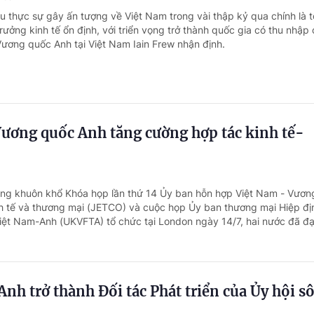
ều thực sự gây ấn tượng về Việt Nam trong vài thập kỷ qua chính là 
trưởng kinh tế ổn định, với triển vọng trở thành quốc gia có thu nhập
ương quốc Anh tại Việt Nam Iain Frew nhận định.
Vương quốc Anh tăng cường hợp tác kinh tế-
ong khuôn khổ Khóa họp lần thứ 14 Ủy ban hỗn hợp Việt Nam - Vươn
h tế và thương mại (JETCO) và cuộc họp Ủy ban thương mại Hiệp đị
iệt Nam-Anh (UKVFTA) tổ chức tại London ngày 14/7, hai nước đã đạt
nh trở thành Đối tác Phát triển của Ủy hội s