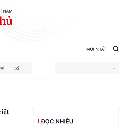
ỆT NAM
phủ
MỚI NHẤT
phủ
An Giang
Bắc Ninh
riệt
Cao Bằng
ĐỌC NHIỀU