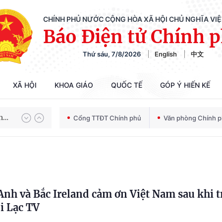
CHÍNH PHỦ NƯỚC CỘNG HÒA XÃ HỘI CHỦ NGHĨA VI
Báo Điện tử Chính 
Thứ sáu, 7/8/2026
English
中文
Chiến dịch 500 ngày đêm tìm kiếm, quy tập và xác định danh tính hài cốt liệt sĩ
XÃ HỘI
KHOA GIÁO
QUỐC TẾ
GÓP Ý HIẾN KẾ
Bảo vệ nền tảng tư tưởng của Đảng trong kỷ nguyên phát triển mới
Cổng TTĐT Chính phủ
Văn phòng Chính 
Chiến dịch 500 ngày đêm tìm kiếm, quy tập và xác định danh tính hài cốt liệt sĩ
Anh và Bắc Ireland cảm ơn Việt Nam sau khi t
i Lạc TV