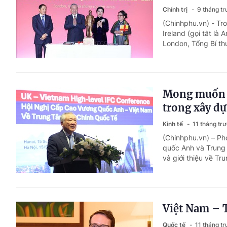
Chính trị
9 tháng t
(Chinhphu.vn) - Tr
Ireland (gọi tắt là 
London, Tổng Bí th
Mong muốn t
trong xây dự
Kinh tế
11 tháng tr
(Chinhphu.vn) – P
quốc Anh và Trung 
và giới thiệu về Tru
Việt Nam – T
Quốc tế
11 tháng t