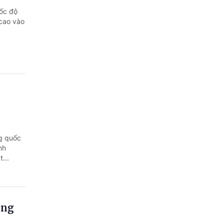
tốc độ
 cao vào
g quốc
nh
...
ông