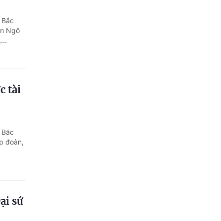
 Bắc
ân Ngô
...
c tài
 Bắc
ập đoàn,
ại sứ