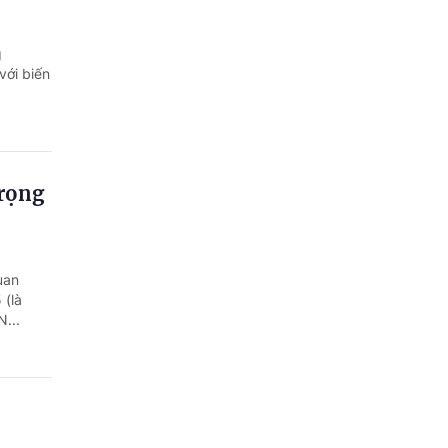
g
với biến
trọng
uan
 (là
...