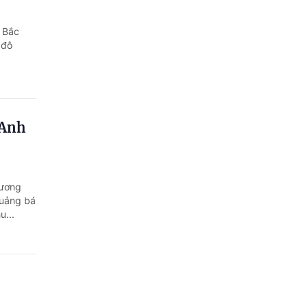
 Bắc
 đô
 Anh
Vương
quảng bá
u...