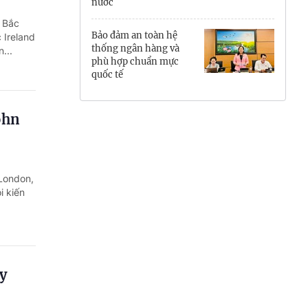
nước
Hưng Yên
 Bắc
Bảo đảm an toàn hệ
 Ireland
Hải Phòng
thống ngân hàng và
...
phù hợp chuẩn mực
quốc tế
Khánh Hòa
Lai Châu
ohn
Lào Cai
Lâm Đồng
 London,
i kiến
Lạng Sơn
Nghệ An
Ninh Bình
y
Phú Thọ