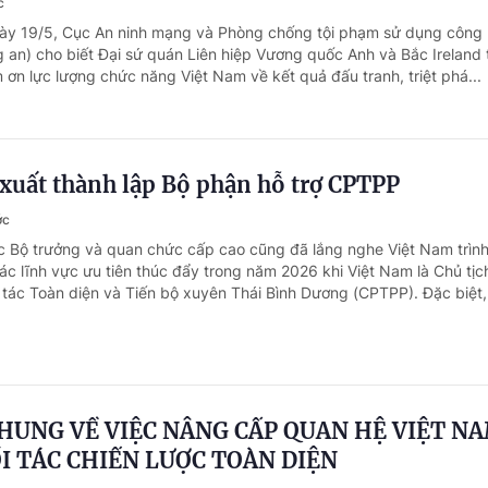
c
gày 19/5, Cục An ninh mạng và Phòng chống tội phạm sử dụng công
 an) cho biết Đại sứ quán Liên hiệp Vương quốc Anh và Bắc Ireland t
ơn lực lượng chức năng Việt Nam về kết quả đấu tranh, triệt phá...
xuất thành lập Bộ phận hỗ trợ CPTPP
ớc
c Bộ trưởng và quan chức cấp cao cũng đã lắng nghe Việt Nam trìn
ác lĩnh vực ưu tiên thúc đẩy trong năm 2026 khi Việt Nam là Chủ tịc
 tác Toàn diện và Tiến bộ xuyên Thái Bình Dương (CPTPP). Đặc biệt,.
HUNG VỀ VIỆC NÂNG CẤP QUAN HỆ VIỆT NA
I TÁC CHIẾN LƯỢC TOÀN DIỆN