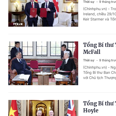
Thời sự
9 tháng tr
(Chinhphu.vn) - Tr
Ireland, chiều 29/
Keir Starmer và Tổn
Tổng Bí thư
McFall
Thời sự
9 tháng tr
(Chinhphu.vn) - Ng
Tổng Bí thư Ban C
với Chủ tịch Thượng
Tổng Bí thư 
Hoyle