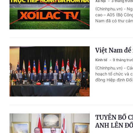
Xã hội
3 tháng trướ
(Chinhphu.vn) - N
cao – A05 (Bộ Công
Nam đã có thư cảm 
Việt Nam đề 
Kinh tế
9 tháng trư
(Chinhphu.vn) - Cá
hoạch tổ chức và c
đồng Hiệp định Đối
TUYÊN BỐ C
ANH LÊN ĐỐ