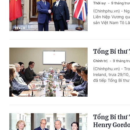
Thời sự
9 tháng tr
(Chinhphu.vn) - Ng
Liên hiệp Vương q
sản Việt Nam Tô Lâm
Tổng Bí thư
Chính trị
9 tháng t
(Chinhphu.vn) - Tr
Ireland, trưa 29/1
đã tiếp Tổng Bí th
Tổng Bí thư
Henry Gordo