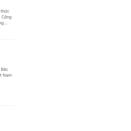
Quảng Ngãi
 thức
Quảng Ninh
g Cộng
g...
Quảng Trị
Sơn La
Thanh Hóa
Thái Nguyên
 Bắc
ệt Nam
Thừa Thiên Huế
Tuyên Quang
Tây Ninh
Vĩnh Long