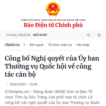
CHÍNH PHỦ NƯỚC CỘNG HÒA XÃ HỘI CHỦ NGHĨA VIỆT NAM
Báo Điện tử Chính phủ
Thứ bảy,
8/8/2026
MỚI NHẤT
Chính trị
Đối ngoại
Tổ chức nhân sự
Hội nhập
Công bố Nghị quyết của Ủy ban
Thường vụ Quốc hội về công
tác cán bộ
10/01/2021
12:00
(Chinhphu.vn) - Đảng đoàn HĐND tỉnh và Ban Tổ
chức Tỉnh ủy Sóc Trăng vừa phối hợp tổ chức Lễ
công bố các nghị quyết của Ủy ban Thường vụ Quốc