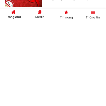
Trang chủ
Media
Tin nóng
Thông tin
Hội nghị công bố các quyết định của Bộ Chính
trị, Ban Bí thư về công tác cán bộ
Cổng TTĐT Chính phủ
English
中文
(Chinhphu.vn) - Sáng 23/7, tại Trụ sở
Trung ương Đảng, Ủy viên Bộ Chính
trị, Thường trực Ban Bí thư Trần Cẩm
Tú chủ trì Hội nghị công bố các...
Chuyên mục
Thủ tướng Chính phủ Lê Minh Hưng làm
CHÍNH TRỊ
KINH TẾ
Trưởng Ban Chỉ đạo Phòng thủ dân sự quốc
gia
VĂN HÓA
XÃ HỘI
(Chinhphu.vn) - Thủ tướng Chính phủ
KHOA GIÁO
QUỐC TẾ
Lê Minh Hưng vừa ký Quyết định số
1328/QĐ-TTg ngày 21/7/2026 về việc
GÓP Ý HIẾN KẾ
kiện toàn Ban Chỉ đạo Phòng thủ...