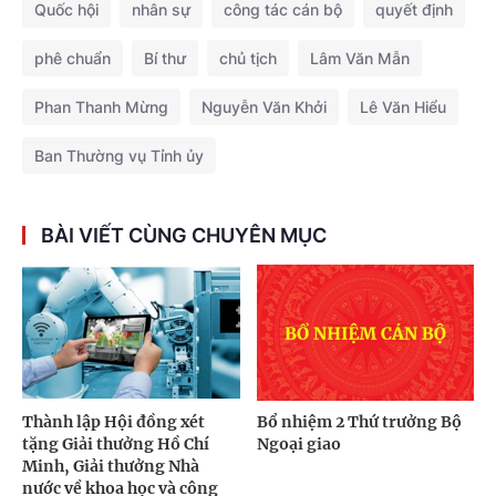
Quốc hội
nhân sự
công tác cán bộ
quyết định
phê chuẩn
Bí thư
chủ tịch
Lâm Văn Mẫn
Phan Thanh Mừng
Nguyễn Văn Khởi
Lê Văn Hiểu
Ban Thường vụ Tỉnh ủy
BÀI VIẾT CÙNG CHUYÊN MỤC
Thành lập Hội đồng xét
Bổ nhiệm 2 Thứ trưởng Bộ
tặng Giải thưởng Hồ Chí
Ngoại giao
Minh, Giải thưởng Nhà
nước về khoa học và công