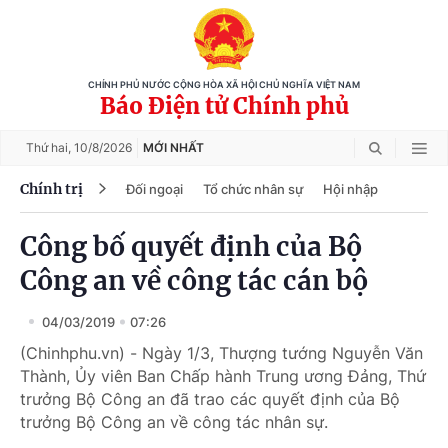
CHÍNH PHỦ NƯỚC CỘNG HÒA XÃ HỘI CHỦ NGHĨA VIỆT NAM
Báo Điện tử Chính phủ
Thứ hai,
10/8/2026
MỚI NHẤT
Chính trị
Đối ngoại
Tổ chức nhân sự
Hội nhập
Công bố quyết định của Bộ
Công an về công tác cán bộ
04/03/2019
07:26
(Chinhphu.vn) - Ngày 1/3, Thượng tướng Nguyễn Văn
Thành, Ủy viên Ban Chấp hành Trung ương Đảng, Thứ
trưởng Bộ Công an đã trao các quyết định của Bộ
trưởng Bộ Công an về công tác nhân sự.