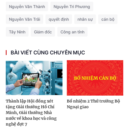
Nguyễn Văn Thành
Nguyễn Tri Phương
Nguyễn Văn Trãi
quyết định
nhân sự
cán bộ
Tây Ninh
Giám đốc
Công an tỉnh
BÀI VIẾT CÙNG CHUYÊN MỤC
Thành lập Hội đồng xét
Bổ nhiệm 2 Thứ trưởng Bộ
tặng Giải thưởng Hồ Chí
Ngoại giao
Minh, Giải thưởng Nhà
nước về khoa học và công
nghệ đợt 7