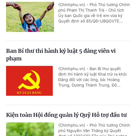
(Chinhphu.vn) - Phó Thủ tướng Chính
phủ Phạm Thị Thanh Trà - Chủ tịch
Ủy ban Quốc gia về trẻ em vừa ký
Quyết định số 85/QĐ-UBQGVTE...
Ban Bí thư thi hành kỷ luật 5 đảng viên vi
phạm
(Chinhphu.vn) - Ban Bí thư quyết
định thi hành kỷ luật Khai trừ ra khỏi
Đảng đối với các ông, bà: Hoàng
Trung, Dương Thành Trung, Đỗ...
Kiện toàn Hội đồng quản lý Quỹ Hỗ trợ đầu tư
(Chinhphu.vn) - Phó Thủ tướng Chính
phủ Nguyễn Văn Thắng ký Quyết
định số 1392/QĐ-TTg của Thủ tướng