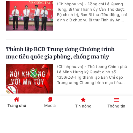
(Chinhphu.vn) - Đồng chí Lê Quang
Tùng, Bí thư Thành ủy Cần Thơ được
Bộ chính trị, Ban Bí thư điều động, chỉ
định giữ chức vụ Bí thư Tỉnh ủy An...
Thành lập BCĐ Trung ương Chương trình
mục tiêu quốc gia phòng, chống ma túy
(Chinhphu.vn) - Thủ tướng Chính phủ
Lê Minh Hưng ký Quyết định số
1356/QĐ-TTg thành lập Ban Chỉ đạo
Trung ương Chương trình mục tiêu...
Trang chủ
Media
Tin nóng
Thông tin
Hội nghị công bố các quyết định của Bộ Chính
trị, Ban Bí thư về công tác cán bộ
Cổng TTĐT Chính phủ
English
中文
(Chinhphu.vn) - Sáng 23/7, tại Trụ sở