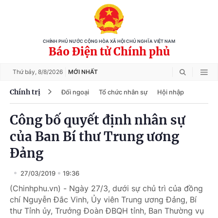
CHÍNH PHỦ NƯỚC CỘNG HÒA XÃ HỘI CHỦ NGHĨA VIỆT NAM
Báo Điện tử Chính phủ
Thứ bảy,
8/8/2026
MỚI NHẤT
Chính trị
Đối ngoại
Tổ chức nhân sự
Hội nhập
Công bố quyết định nhân sự
của Ban Bí thư Trung ương
Đảng
27/03/2019
19:36
(Chinhphu.vn) - Ngày 27/3, dưới sự chủ trì của đồng
chí Nguyễn Đắc Vinh, Ủy viên Trung ương Đảng, Bí
thư Tỉnh ủy, Trưởng Đoàn ĐBQH tỉnh, Ban Thường vụ