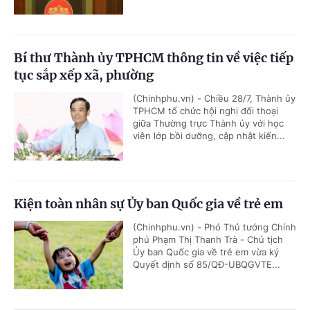
Bí thư Thành ủy TPHCM thông tin về việc tiếp
tục sắp xếp xã, phường
(Chinhphu.vn) - Chiều 28/7, Thành ủy
TPHCM tổ chức hội nghị đối thoại
giữa Thường trực Thành ủy với học
viên lớp bồi dưỡng, cập nhật kiến...
Kiện toàn nhân sự Ủy ban Quốc gia về trẻ em
(Chinhphu.vn) - Phó Thủ tướng Chính
phủ Phạm Thị Thanh Trà - Chủ tịch
Ủy ban Quốc gia về trẻ em vừa ký
Quyết định số 85/QĐ-UBQGVTE...