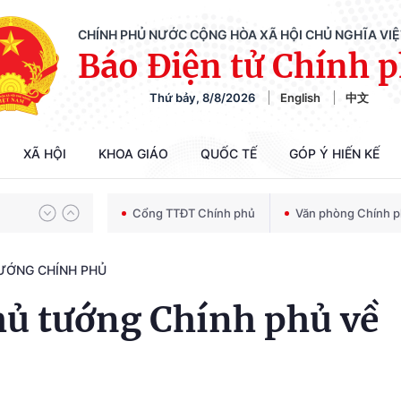
CHÍNH PHỦ NƯỚC CỘNG HÒA XÃ HỘI CHỦ NGHĨA VI
Báo Điện tử Chính 
Thứ bảy, 8/8/2026
English
中文
Chiến dịch 500 ngày đêm tìm kiếm, quy tập và xác định danh tính hài cốt liệt sĩ
XÃ HỘI
KHOA GIÁO
QUỐC TẾ
GÓP Ý HIẾN KẾ
Bảo vệ nền tảng tư tưởng của Đảng trong kỷ nguyên phát triển mới
Cổng TTĐT Chính phủ
Văn phòng Chính 
TƯỚNG CHÍNH PHỦ
Chiến dịch 500 ngày đêm tìm kiếm, quy tập và xác định danh tính hài cốt liệt sĩ
hủ tướng Chính phủ về
8