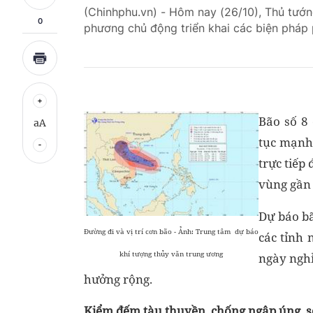
(Chinhphu.vn) - Hôm nay (26/10), Thủ tướ
0
phương chủ động triển khai các biện pháp
Bão số 8 
aA
tục mạnh 
trực tiếp
vùng gần 
Dự báo bã
Đường đi và vị trí cơn bão - Ảnh: Trung tâm dự báo
các tỉnh
khí tượng thủy văn trung ương
ngày nghỉ
hưởng rộng.
Kiểm đếm tàu thuyền, chống ngập úng, s