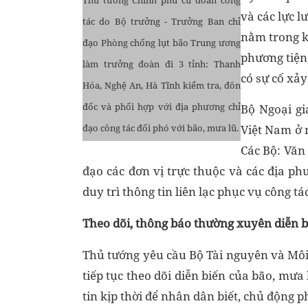
và các lực 
tác do Bộ trưởng - Trưởng Ban chỉ
nằm trong k
đạo Phòng chống lụt bão Trung ương
phương tiện,
làm trưởng đoàn đi 3 tỉnh: Thanh
có sự cố xảy
Hóa, Nghệ An, Hà Tĩnh kiểm tra, đôn
đốc và phối hợp với địa phương chỉ
Bộ Ngoại gi
đạo công tác đối phó với bão, mưa lũ.
Việt Nam ở 
Các Bộ: Văn 
đạo các đơn vị trực thuộc và các địa p
duy trì thông tin liên lạc phục vụ công t
Theo dõi, thông báo thường xuyên diễn b
Thủ tướng yêu cầu Bộ Tài nguyên và Môi
tiếp tục theo dõi diễn biến của bão, mưa
tin kịp thời để nhân dân biết, chủ động p