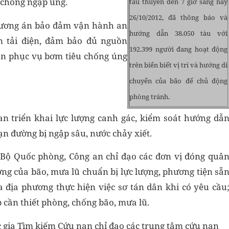
c chống ngập úng.
tàu thuyền đến 7 giờ sáng nay
26/10/2012, đã thông báo và
phương án bảo đảm vận hành an
hướng dẫn 38.050 tàu với
ền tải điện, đảm bảo đủ nguồn
192.399 người đang hoạt động
ện phục vụ bơm tiêu chống úng
trên biển biết vị trí và hướng di
chuyển của bão để chủ động
phòng tránh.
an triển khai lực lượng canh gác, kiểm soát hướng dẫ
ạn đường bị ngập sâu, nước chảy xiết.
Bộ Quốc phòng, Công an chỉ đạo các đơn vị đóng quâ
ng của bão, mưa lũ chuẩn bị lực lượng, phương tiện sẵ
a địa phương thực hiện việc sơ tán dân khi có yêu cầu
 cần thiết phòng, chống bão, mưa lũ.
 gia Tìm kiếm Cứu nạn chỉ đạo các trung tâm cứu nạn