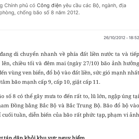
ng Chính phủ có
Công điện
yêu cầu các Bộ, ngành, địa
 phòng, chống bão số 8 năm 2012.
26/10/2012
18:5
đang di chuyển nhanh về phía đất liền nước ta và tiế
lên, chiều tối và đêm mai (ngày 27/10) bão ảnh hưởn
 đến vùng ven biển, đổ bộ vào đất liền, sức gió mạnh nhấ
tâm bão mạnh cấp 9, cấp 10, giật cấp 11.
o số 8 có thể gây mưa to đến rất to, lũ lớn, ngập úng tạ
 nam Đồng bằng Bắc Bộ và Bắc Trung Bộ. Bão đổ bộ và
 cuối tuần, diễn biến của bão rất phức tạp, phạm vi ản
ơ tán dân khỏi khu vực nguy hiểm