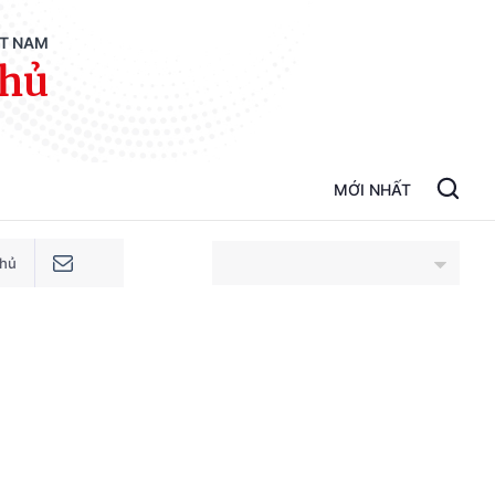
ỆT NAM
phủ
MỚI NHẤT
phủ
An Giang
Bắc Ninh
Cao Bằng