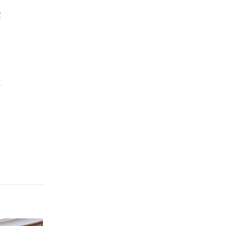
g
n
ủ
à