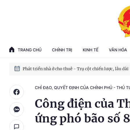
Phát triển kinh tế nhà nước trong kỷ nguyên mới
100 ngày xử lý các điểm nghẽn về chuyển đổi số
TRANG CHỦ
CHÍNH TRỊ
KINH TẾ
VĂN HÓA
Phát triển nhà ở cho thuê - Trụ cột chiến lược, lâu dài
Phát triển kinh tế nhà nước trong kỷ nguyên mới
CHỈ ĐẠO, QUYẾT ĐỊNH CỦA CHÍNH PHỦ - THỦ 
Công điện của T
ứng phó bão số 