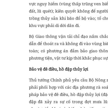
vực nguy hiểm (vùng thấp trũng ven biển
đất, lũ quét); kiên quyết không để người
trồng thủy sản khi bão đổ bộ vào; tổ c
khu vực phải di dời dân đi.
Bộ Giao thông vận tải chỉ đạo nắm chắc
dẫn để thoát ra và không đi vào vùng biể
toàn; có phương án đảm bảo giao thông
phương tiện, vật tư kịp thời khắc phục sự 
Bảo vệ đê điều, hồ đập thủy lợi
Thủ tướng Chính phủ yêu cầu Bộ Nông n
phải phối hợp với các địa phương rà soát
pháp bảo vệ đê điều, hồ đập thủy lợi (đặ
đập đã xảy ra sự cố trong đợt mưa lũ