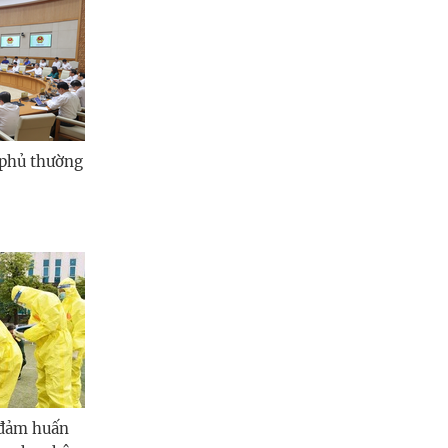
 phủ thường
 đảm huấn