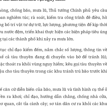
phòng, chống bão, mưa lũ, Thủ tướng Chính phủ yêu cầ
an nghiêm túc; rà soát, kiểm tra công trình đê điều, h
g bố trí vật tư dự trữ, lực lượng, phương tiện để kịp thờ
iêu nước đệm, triển khai thực hiện các biện pháp tiêu ún
 tại các thành phố khi xảy ra mưa lớn.
 tục chỉ đạo kiểm đếm, nắm chắc số lượng, thông tin v
kể cả tàu thuyền đang di chuyển vào bờ để tránh lũ)
ặc thoát ra khỏi vùng nguy hiểm; kêu gọi tàu thuyền v
đậu cho tàu thuyền trong các khu tránh trú bão trước kh
 căn cứ diễn biến của bão, mưa lũ và tình hình cụ thể 
ền ra khơi; chỉ đạo, hướng dẫn chằng, chống nhà cửa
cơ quan, cắt tỉa cành cây; sơ tán dân cư ra khỏi các kh