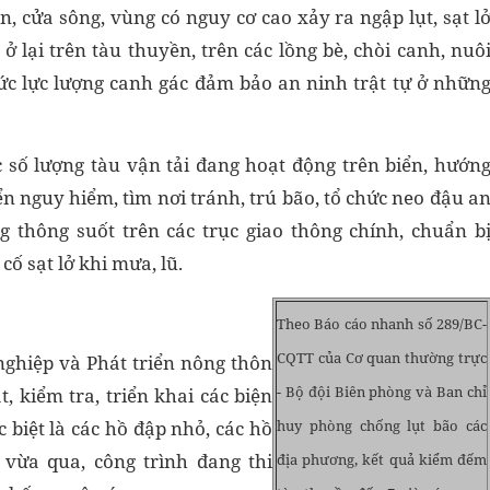
, cửa sông, vùng có nguy cơ cao xảy ra ngập lụt, sạt l
 ở lại trên tàu thuyền, trên các lồng bè, chòi canh, nuô
hức lực lượng canh gác đảm bảo an ninh trật tự ở nhữn
 số lượng tàu vận tải đang hoạt động trên biển, hướn
n nguy hiểm, tìm nơi tránh, trú bão, tổ chức neo đậu a
 thông suốt trên các trục giao thông chính, chuẩn b
cố sạt lở khi mưa, lũ.
Theo Báo cáo nhanh số 289/BC-
CQTT của Cơ quan thường trực
ghiệp và Phát triển nông thôn
- Bộ đội Biên phòng và Ban chỉ
, kiểm tra, triển khai các biện
huy phòng chống lụt bão các
c biệt là các hồ đập nhỏ, các hồ
 vừa qua, công trình đang thi
địa phương, kết quả kiểm đếm