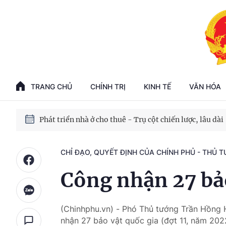
Phát triển kinh tế nhà nước trong kỷ nguyên mới
100 ngày xử lý các điểm nghẽn về chuyển đổi số
TRANG CHỦ
CHÍNH TRỊ
KINH TẾ
VĂN HÓA
Phát triển nhà ở cho thuê - Trụ cột chiến lược, lâu dài
Phát triển kinh tế nhà nước trong kỷ nguyên mới
CHỈ ĐẠO, QUYẾT ĐỊNH CỦA CHÍNH PHỦ - THỦ 
Công nhận 27 bảo
(Chinhphu.vn) - Phó Thủ tướng Trần Hồng
nhận 27 bảo vật quốc gia (đợt 11, năm 202