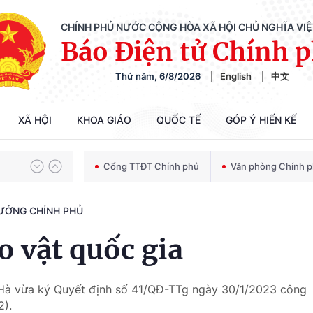
CHÍNH PHỦ NƯỚC CỘNG HÒA XÃ HỘI CHỦ NGHĨA VI
Báo Điện tử Chính 
Thứ năm, 6/8/2026
English
中文
Chiến dịch 500 ngày đêm tìm kiếm, quy tập và xác định danh tính hài cốt liệt sĩ
XÃ HỘI
KHOA GIÁO
QUỐC TẾ
GÓP Ý HIẾN KẾ
Bảo vệ nền tảng tư tưởng của Đảng trong kỷ nguyên phát triển mới
Cổng TTĐT Chính phủ
Văn phòng Chính 
TƯỚNG CHÍNH PHỦ
Chiến dịch 500 ngày đêm tìm kiếm, quy tập và xác định danh tính hài cốt liệt sĩ
 vật quốc gia
 Hà vừa ký Quyết định số 41/QĐ-TTg ngày 30/1/2023 công
2).