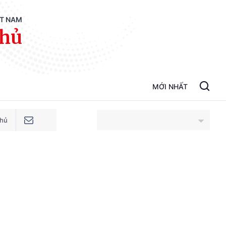
ỆT NAM
phủ
MỚI NHẤT
phủ
An Giang
Bắc Ninh
Cao Bằng