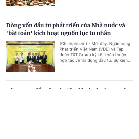
Dòng vốn đầu tư phát triển của Nhà nước và
'bài toán' kích hoạt nguồn lực tư nhân
(Chinhphu.vn) - Mới đây, Ngân hàng
Phát triển Việt Nam (VDB) và Tập
đoàn T&T Group ký kết thỏa thuận
hợp tác về tín dụng đầu tư. Sự kiện...
Tập trung đẩy nhanh tiến độ các dự án truyền
tải điện trên địa bàn tỉnh Đắk Lắk
Cổng TTĐT Chính phủ
English
中文
(Chinhphu.vn) - Trong buổi làm việc
với UBND tỉnh Đắk Lắk sáng nay
Trang chủ
Media
Tin nóng
Thông tin
(5/8), Tổng công ty Truyền tải điện
quốc gia (EVNNPT) đã nêu lên...