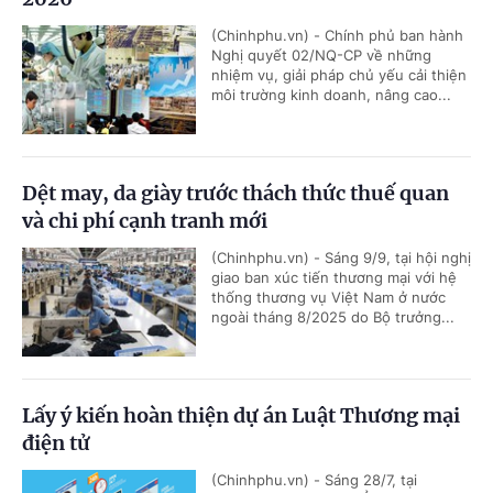
(Chinhphu.vn) - Chính phủ ban hành
Nghị quyết 02/NQ-CP về những
nhiệm vụ, giải pháp chủ yếu cải thiện
môi trường kinh doanh, nâng cao...
Dệt may, da giày trước thách thức thuế quan
và chi phí cạnh tranh mới
(Chinhphu.vn) - Sáng 9/9, tại hội nghị
giao ban xúc tiến thương mại với hệ
thống thương vụ Việt Nam ở nước
ngoài tháng 8/2025 do Bộ trưởng...
Lấy ý kiến hoàn thiện dự án Luật Thương mại
điện tử
(Chinhphu.vn) - Sáng 28/7, tại