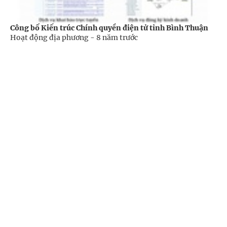
Công bố Kiến trúc Chính quyền điện tử tỉnh Bình Thuận
Hoạt động địa phương -
8 năm trước
Cổng TTĐT Chính phủ
English
中文
Trang chủ
Media
Tin nóng
Thông tin
Chuyên mục
CHÍNH TRỊ
KINH TẾ
Việt Nam: 1 trong 2 nước cải cách nhiều nhất 15 năm qua
VĂN HÓA
XÃ HỘI
Kinh tế -
9 năm trước
KHOA GIÁO
QUỐC TẾ
GÓP Ý HIẾN KẾ