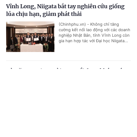
Vĩnh Long, Niigata bắt tay nghiên cứu giống
lúa chịu hạn, giảm phát thải
(Chinhphu.vn) - Không chỉ tăng
cường kết nối lao động với các doanh
nghiệp Nhật Bản, tỉnh Vĩnh Long còn
gia hạn hợp tác với Đại học Niigata...
Từ năm 2026, người cao tuổi được khám sức
khỏe định kỳ miễn phí ít nhất mỗi năm 1 lần
Cổng TTĐT Chính phủ
English
中文
(Chinhphu.vn) - Đây là quy định mới
vừa được nêu tại Quyết định số
Trang chủ
Media
Tin nóng
Thông tin
1116/QĐ-TTg của Thủ tướng Chính
phủ.
Chuyên mục
Số hóa dữ liệu đấu giá tài sản để tăng minh