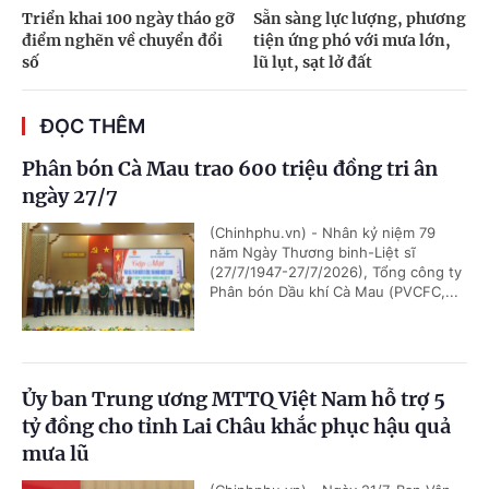
Triển khai 100 ngày tháo gỡ
Sẵn sàng lực lượng, phương
điểm nghẽn về chuyển đổi
tiện ứng phó với mưa lớn,
số
lũ lụt, sạt lở đất
ĐỌC THÊM
Phân bón Cà Mau trao 600 triệu đồng tri ân
ngày 27/7
(Chinhphu.vn) - Nhân kỷ niệm 79
năm Ngày Thương binh-Liệt sĩ
(27/7/1947-27/7/2026), Tổng công ty
Phân bón Dầu khí Cà Mau (PVCFC,...
Ủy ban Trung ương MTTQ Việt Nam hỗ trợ 5
tỷ đồng cho tỉnh Lai Châu khắc phục hậu quả
mưa lũ