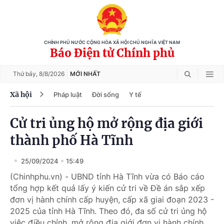
CHÍNH PHỦ NƯỚC CỘNG HÒA XÃ HỘI CHỦ NGHĨA VIỆT NAM
Báo Điện tử Chính phủ
Thứ bảy,
8/8/2026
MỚI NHẤT
Xã hội
Pháp luật
Đời sống
Y tế
Cử tri ủng hộ mở rộng địa giới
thành phố Hà Tĩnh
25/09/2024
15:49
(Chinhphu.vn) - UBND tỉnh Hà Tĩnh vừa có Báo cáo
tổng hợp kết quả lấy ý kiến cử tri về Đề án sắp xếp
đơn vị hành chính cấp huyện, cấp xã giai đoạn 2023 -
2025 của tỉnh Hà Tĩnh. Theo đó, đa số cử tri ủng hộ
việc điều chỉnh, mở rộng địa giới đơn vị hành chính