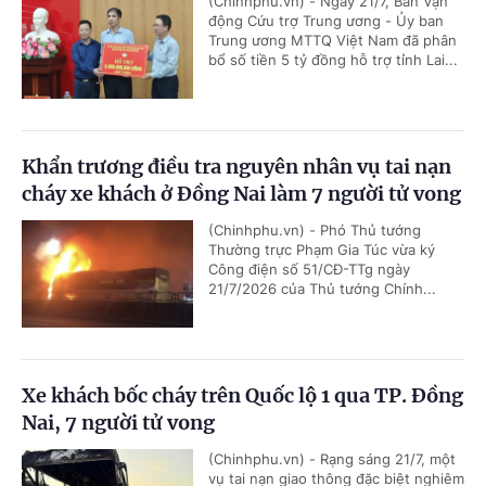
(Chinhphu.vn) - Ngày 21/7, Ban Vận
động Cứu trợ Trung ương - Ủy ban
Trung ương MTTQ Việt Nam đã phân
bổ số tiền 5 tỷ đồng hỗ trợ tỉnh Lai...
Khẩn trương điều tra nguyên nhân vụ tai nạn
cháy xe khách ở Đồng Nai làm 7 người tử vong
(Chinhphu.vn) - Phó Thủ tướng
Thường trực Phạm Gia Túc vừa ký
Công điện số 51/CĐ-TTg ngày
21/7/2026 của Thủ tướng Chính...
Xe khách bốc cháy trên Quốc lộ 1 qua TP. Đồng
Nai, 7 người tử vong
(Chinhphu.vn) - Rạng sáng 21/7, một
vụ tai nạn giao thông đặc biệt nghiêm