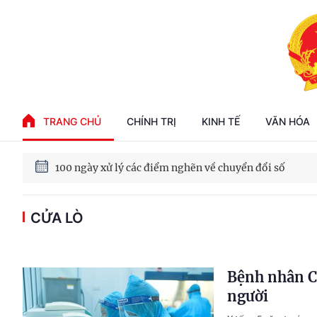
Phát triển kinh tế nhà nước trong kỷ nguyên mới
TRANG CHỦ
CHÍNH TRỊ
KINH TẾ
VĂN HÓA
100 ngày xử lý các điểm nghẽn về chuyển đổi số
Phát triển nhà ở cho thuê - Trụ cột chiến lược, lâu dài
CỬA LÒ
Phát triển kinh tế nhà nước trong kỷ nguyên mới
Bệnh nhân CO
người