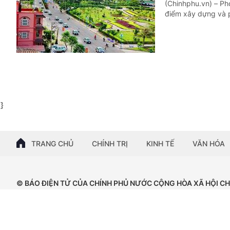
(Chinhphu.vn) – Ph
điểm xây dựng và ph
}
TRANG CHỦ
CHÍNH TRỊ
KINH TẾ
VĂN HÓA
© BÁO ĐIỆN TỬ CỦA CHÍNH PHỦ NƯỚC CỘNG HÒA XÃ HỘI C
Tổng Biên tập: Nguyễn Hồng Sâm
Giấy phép số: 102/GP-BTTTT, cấp ngày 15/04/2024.