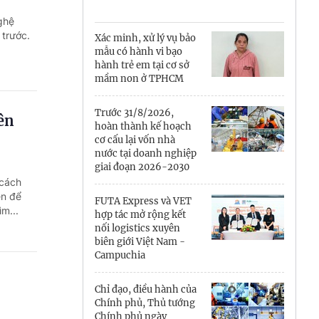
Cà Mau
ghệ
Cần Thơ
 trước.
Xác minh, xử lý vụ bảo
mẫu có hành vi bạo
Điện Biên
hành trẻ em tại cơ sở
mầm non ở TPHCM
Đà Nẵng
Trước 31/8/2026,
ên
Đắk Lắk
hoàn thành kế hoạch
cơ cấu lại vốn nhà
Đồng Nai
nước tại doanh nghiệp
giai đoạn 2026-2030
 cách
Đồng Tháp
ện để
FUTA Express và VET
m...
Gia Lai
hợp tác mở rộng kết
nối logistics xuyên
biên giới Việt Nam -
Hà Nội
Campuchia
Hồ Chí Minh
Chỉ đạo, điều hành của
Chính phủ, Thủ tướng
Hà Tĩnh
Chính phủ ngày