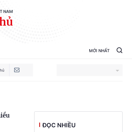
ỆT NAM
phủ
MỚI NHẤT
phủ
An Giang
Bắc Ninh
hiều
Cao Bằng
ĐỌC NHIỀU