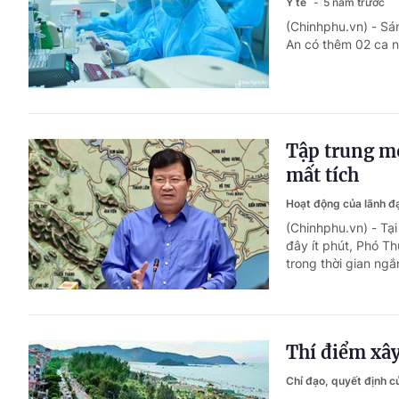
Y tế
5 năm trước
(Chinhphu.vn) - Sá
An có thêm 02 ca n
Tập trung mọ
mất tích
Hoạt động của lãnh 
(Chinhphu.vn) - Tạ
đây ít phút, Phó T
trong thời gian ngắ
Thí điểm xây
Chỉ đạo, quyết định 