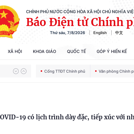
CHÍNH PHỦ NƯỚC CỘNG HÒA XÃ HỘI CHỦ NGHĨA VI
Báo Điện tử Chính 
Thứ sáu, 7/8/2026
English
中文
XÃ HỘI
KHOA GIÁO
QUỐC TẾ
GÓP Ý HIẾN KẾ
Chiến dịch 500 ngày đêm tìm kiếm, quy tập và xác định danh tính hài cốt liệt sĩ
Cổng TTĐT Chính phủ
Văn phòng Chính 
Bảo vệ nền tảng tư tưởng của Đảng trong kỷ nguyên phát triển mới
Chiến dịch 500 ngày đêm tìm kiếm, quy tập và xác định danh tính hài cốt liệt sĩ
VID-19 có lịch trình dày đặc, tiếp xúc với n