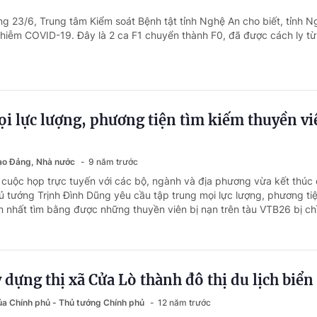
ng 23/6, Trung tâm Kiểm soát Bệnh tật tỉnh Nghệ An cho biết, tỉnh N
hiễm COVID-19. Đây là 2 ca F1 chuyển thành F0, đã được cách ly từ
i lực lượng, phương tiện tìm kiếm thuyền vi
đạo Đảng, Nhà nước
9 năm trước
i cuộc họp trực tuyến với các bộ, ngành và địa phương vừa kết thúc
hủ tướng Trịnh Đình Dũng yêu cầu tập trung mọi lực lượng, phương ti
n nhất tìm bằng được những thuyền viên bị nạn trên tàu VTB26 bị chì
 dựng thị xã Cửa Lò thành đô thị du lịch biển
của Chính phủ - Thủ tướng Chính phủ
12 năm trước