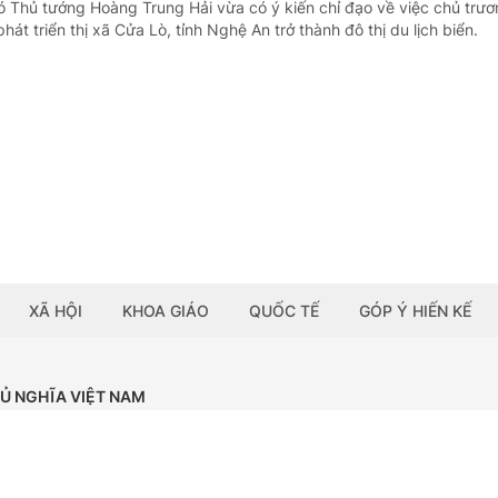
ó Thủ tướng Hoàng Trung Hải vừa có ý kiến chỉ đạo về việc chủ trươ
át triển thị xã Cửa Lò, tỉnh Nghệ An trở thành đô thị du lịch biển.
XÃ HỘI
KHOA GIÁO
QUỐC TẾ
GÓP Ý HIẾN KẾ
HỦ NGHĨA VIỆT NAM
Tải ứng dụng:
BÁO ĐIỆN TỬ CHÍNH PHỦ