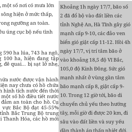
 một số nơi có mưa lớn
Khoảng 1h ngày 17/7, bão số
 sông hiện ở mức thấp,
2 đã đổ bộ vào đất liền các
trong ngưỡng an toàn.
tỉnh Nghệ An, Hà Tĩnh gây gió
êu úng cục bộ nếu tình
mạnh cấp 9-10, các đảo ven
biển gió giật cấp 11-12. Hồi 4h
ngày 17/7, vị trí tâm bão ở
g 590 ha lúa, 743 ha ngô,
g 100 ha, hiện đang tập
vào khoảng 18,5 độ Vĩ Bắc,
 đê quai… bị sạt lở nhẹ,
105,0 độ Kinh Đông. Sức gió
mạnh nhất ở vùng gần tâm
chứa nước được vận hành
 hiện nay chưa có hồ chứa
bão mạnh cấp 8, giật cấp 9-
h hình tích nước đến thời
10. Trong 12 giờ tới, bão di
 một số hồ điều tiết nước
 đảm an toàn cho hồ. Cụ
chuyển chủ yếu theo hướng
u vực Bắc Bộ đạt 45-55%
tây, mỗi giờ đi được 20 km, đi
 tỉnh Bắc Trung Bộ trung
Tại Thanh Hóa, các hồ mới
sâu vào đất liền và suy yếu
dần thành áp thấp nhiệt đới,