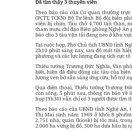
Đã tìm thấy 3 thuyền viên
Theo báo cáo của Cơ quan thường trực 
(PCTT, TCKN) Bộ Tư lệnh Bộ đội biên ph
viên bị chìm. Tàu chở 4.700 tấn than, 
tham mưu chỉ đạo Biên phòng Nghệ An p
báo cho 3 tàu vận tải đang neo ở khu vực
Tại cuộc họp, Phó Chủ tịch UBND tỉnh Ng
2h10 phút sáng nay, sau đó mất tín hiệ
phương và các lực lượng đang tích cực tổ
Thiếu tướng Trương Đức Nghĩa, Văn ph
biết, hiện đã điều động các tàu của biên
lượng ven bờ sẵn sàng ứng cứu, hỗ trợ n
Qua điện thoại, Thiếu tướng Trương Đứ
còn sống. 5 phút sau, thông tin báo về 
họp (9h30) vẫn chỉ có 3 người được tìm t
Theo báo cáo của UBND tỉnh Nghệ An, t
Thị Mai sinh năm 1969 ở khối 8 phường
2.751 nhà, quán (kiosk) bị tốc mái, tron
2.000 ha vừng bị đổ, 300 ha dưa hấu bị n