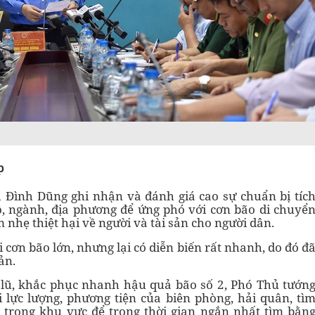
p
h Đình Dũng ghi nhận và đánh giá cao sự chuẩn bị tíc
ộ, ngành, địa phương để ứng phó với cơn bão di chuyể
 nhẹ thiệt hại về người và tài sản cho người dân.
cơn bão lớn, nhưng lại có diễn biến rất nhanh, do đó đ
ản.
 lũ, khắc phục nhanh hậu quả bão số 2, Phó Thủ tướn
 lực lượng, phương tiện của biên phòng, hải quân, tì
 trong khu vực để trong thời gian ngắn nhất tìm bằn