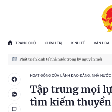
Phát triển kinh tế nhà nước trong kỷ nguyên mới
100 ngày xử lý các điểm nghẽn về chuyển đổi số
TRANG CHỦ
CHÍNH TRỊ
KINH TẾ
VĂN HÓA
Phát triển nhà ở cho thuê - Trụ cột chiến lược, lâu dài
Phát triển kinh tế nhà nước trong kỷ nguyên mới
HOẠT ĐỘNG CỦA LÃNH ĐẠO ĐẢNG, NHÀ NƯỚC
Tập trung mọi lự
tìm kiếm thuyền 