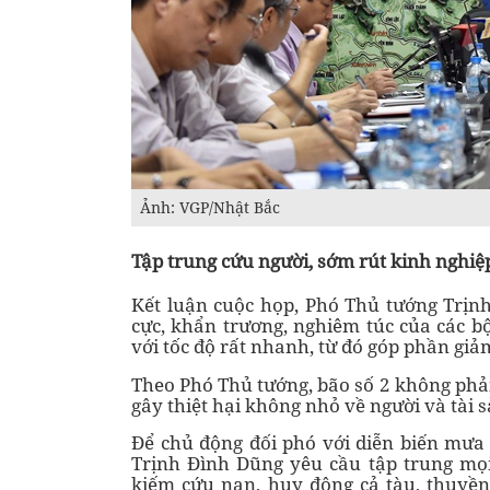
Ảnh: VGP/Nhật Bắc
Tập trung cứu người, sớm rút kinh nghiệ
Kết luận cuộc họp, Phó Thủ tướng Trịn
cực, khẩn trương, nghiêm túc của các b
với tốc độ rất nhanh, từ đó góp phần giảm
Theo Phó Thủ tướng, bão số 2 không phải 
gây thiệt hại không nhỏ về người và tài s
Để chủ động đối phó với diễn biến mưa
Trịnh Đình Dũng yêu cầu tập trung mọi
kiếm cứu nạn, huy động cả tàu, thuyền