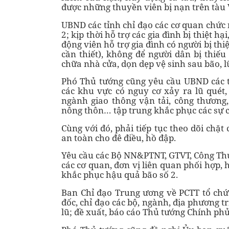
được những thuyền viên bị nạn trên tàu
UBND các tỉnh chỉ đạo các cơ quan chức 
2; kịp thời hỗ trợ các gia đình bị thiệt h
động viên hỗ trợ gia đình có người bị th
cần thiết), không để người dân bị thiếu đói
chữa nhà cửa, dọn dẹp vệ sinh sau bão, lu
Phó Thủ tướng cũng yêu cầu UBND các tỉ
các khu vực có nguy cơ xảy ra lũ quét,
ngành giao thông vận tải, công thương,
nông thôn… tập trung khắc phục các sự cố,
Cùng với đó, phải tiếp tục theo dõi chặt
an toàn cho đê điều, hồ đập.
Yêu cầu các Bộ NN&PTNT, GTVT, Công Th
các cơ quan, đơn vị liên quan phối hợp,
khắc phục hậu quả bão số 2.
Ban Chỉ đạo Trung ương về PCTT tổ chức
đốc, chỉ đạo các bộ, ngành, địa phương t
lũ; đề xuất, báo cáo Thủ tướng Chính ph