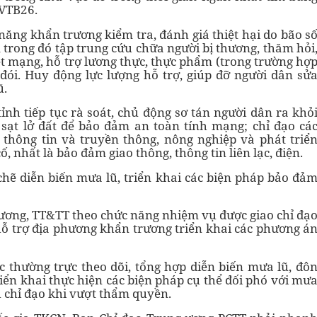
 VTB26.
năng khẩn trương kiểm tra, đánh giá thiệt hại do bão s
ại, trong đó tập trung cứu chữa người bị thương, thăm hỏi
iệt mạng, hỗ trợ lương thực, thực phẩm (trong trường hợ
. Huy động lực lượng hỗ trợ, giúp đỡ người dân sử
̃.
nh tiếp tục rà soát, chủ động sơ tán người dân ra khỏ
 sạt lở đất để bảo đảm an toàn tính mạng; chỉ đạo cá
 thông tin và truyền thông, nông nghiệp và phát triể
 nhất là bảo đảm giao thông, thông tin liên lạc, điện.
 chẽ diễn biến mưa lũ, triển khai các biện pháp bảo đả
ương, TT&TT theo chức năng nhiệm vụ được giao chỉ đạ
 hỗ trợ địa phương khẩn trương triển khai các phương á
 thường trực theo dõi, tổng hợp diễn biến mưa lũ, đô
riển khai thực hiện các biện pháp cụ thể đối phó với mư
ủ chỉ đạo khi vượt thẩm quyền.