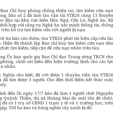
Ban Chỉ huy phòng chống thiên tai, tìm kiếm cứu nạ
òng, bão số 2 đã làm tàu vận tải VTB26 cùng 13 thuyề
neo đậu tại khu vực biển Hòn Ngư, Cửa Lò, Nghệ An. B
hối hợp với cảng vụ Nghệ An xác minh thông tin, thôn
 trên hỗ trợ tìm kiếm cứu vớt người bị nạn.
hệ An báo cáo thêm, tàu VTB26 phát tín hiệu cấp cứu lú
u. Hiện đã thành lập Ban chỉ huy tìm kiếm cứu nạn tiề
 chức tìm kiếm, tiếp cận để cứu nạn nhân trên tàu.
òng Ủy ban quốc gia Ban Chỉ đạo Trung ương TKCN ch
 phòng, cảnh sát biển đến hiện trường; lệnh cho các lự
ạn nhân.
c Nghĩa cho biết, đã vớt được 1 thuyền viên tàu VTB2
là đã tìm được 3 người. Cho đến thời điểm kết thúc cuộ
hấy.
ính đến 5h ngày 17/7 bão đã làm 1 người chết (Nguyễ
 Quỳnh Thiện, thị xã Hoàng Mai do mái tôn đè chết)
g đó có 1 trụ sở UBND 1 trạm y tế và 1 trường học; trê
gập, 350 ha keo và hàng nghìn cây xanh bị đổ.