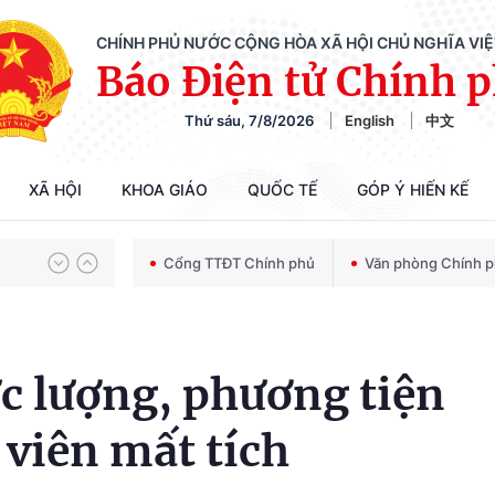
CHÍNH PHỦ NƯỚC CỘNG HÒA XÃ HỘI CHỦ NGHĨA VI
Báo Điện tử Chính 
Chiến dịch 500 ngày đêm tìm kiếm, quy tập và xác định danh tính hài cốt liệt sĩ
Thứ sáu, 7/8/2026
English
中文
Bảo vệ nền tảng tư tưởng của Đảng trong kỷ nguyên phát triển mới
XÃ HỘI
KHOA GIÁO
QUỐC TẾ
GÓP Ý HIẾN KẾ
Cổng TTĐT Chính phủ
Văn phòng Chính 
Chiến dịch 500 ngày đêm tìm kiếm, quy tập và xác định danh tính hài cốt liệt sĩ
c lượng, phương tiện
viên mất tích