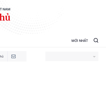
ỆT NAM
phủ
MỚI NHẤT
phủ
An Giang
Bắc Ninh
Cao Bằng