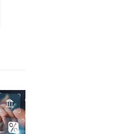
Tạo điều kiện cho
Quảng Ngãi
công dân đổi GPLX ở
Quảng Ninh
bất kỳ tỉnh nào
Quảng Trị
Sơn La
Thanh Hóa
Thái Nguyên
Thừa Thiên Huế
Tuyên Quang
Tây Ninh
Vĩnh Long