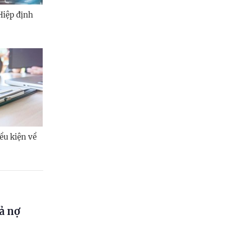
Hiệp định
ều kiện về
ả nợ