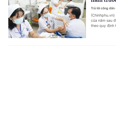
Trả lời công dân
(Chinhphu.vn)
của năm sau để
theo quy định 
Công chức
chỉ?
Trả lời công dân
(Chinhphu.vn)
tạo, bồi dưỡng
năng quản lý 