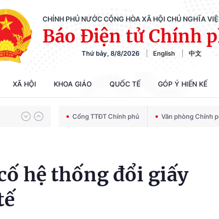
CHÍNH PHỦ NƯỚC CỘNG HÒA XÃ HỘI CHỦ NGHĨA VI
Báo Điện tử Chính 
Thứ bảy, 8/8/2026
English
中文
Chiến dịch 500 ngày đêm tìm kiếm, quy tập và xác định danh tính hài cốt liệt sĩ
XÃ HỘI
KHOA GIÁO
QUỐC TẾ
GÓP Ý HIẾN KẾ
Bảo vệ nền tảng tư tưởng của Đảng trong kỷ nguyên phát triển mới
Cổng TTĐT Chính phủ
Văn phòng Chính 
Chiến dịch 500 ngày đêm tìm kiếm, quy tập và xác định danh tính hài cốt liệt sĩ
cố hệ thống đổi giấy
tế