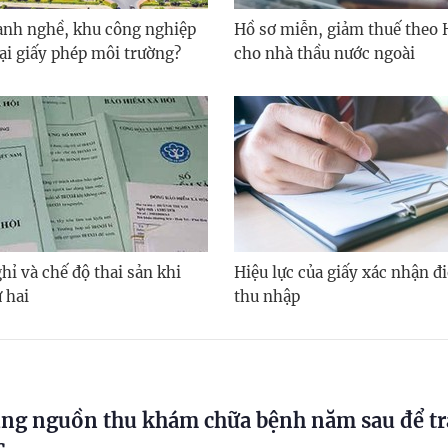
nh nghề, khu công nghiệp
Hồ sơ miễn, giảm thuế theo 
lại giấy phép môi trường?
cho nhà thầu nước ngoài
hỉ và chế độ thai sản khi
Hiệu lực của giấy xác nhận đi
 hai
thu nhập
ng nguồn thu khám chữa bệnh năm sau để tr
c