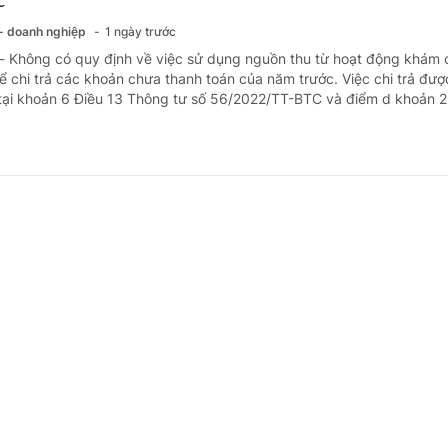
 - doanh nghiệp
1 ngày trước
 - Không có quy định về việc sử dụng nguồn thu từ hoạt động khám
 chi trả các khoản chưa thanh toán của năm trước. Việc chi trả đượ
tại khoản 6 Điều 13 Thông tư số 56/2022/TT-BTC và điểm d khoản 2 
 cấp xã xếp ngạch chuyên viên chính có cần
 - doanh nghiệp
1 ngày trước
 - Nghị định số 171/2025/NĐ-CP ngày 30/6/2025 của Chính phủ quy
 công chức không quy định về chứng chỉ chương trình bồi dưỡng kiế
nhà nước theo tiêu chuẩn ngạch công chức mà quy định chứng chỉ c