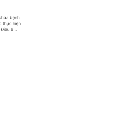
 chữa bệnh
c thực hiện
Điều 6...
 chứng
 định về đào
n thức, kỹ
hương...