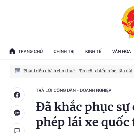
Phát triển kinh tế nhà nước trong kỷ nguyên mới
100 ngày xử lý các điểm nghẽn về chuyển đổi số
TRANG CHỦ
CHÍNH TRỊ
KINH TẾ
VĂN HÓA
Phát triển nhà ở cho thuê - Trụ cột chiến lược, lâu dài
Phát triển kinh tế nhà nước trong kỷ nguyên mới
TRẢ LỜI CÔNG DÂN - DOANH NGHIỆP
Đã khắc phục sự 
phép lái xe quốc 