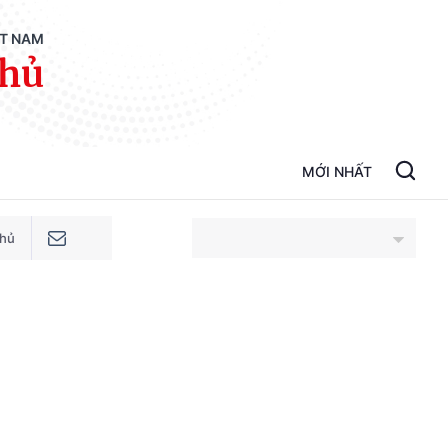
ỆT NAM
phủ
MỚI NHẤT
phủ
An Giang
Bắc Ninh
Cao Bằng