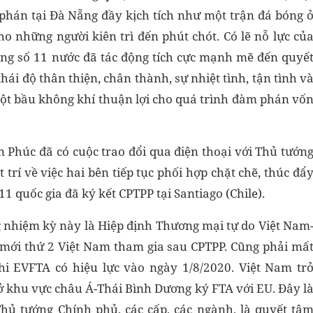
 phán tại Đà Nẵng đầy kịch tích như một trận đá bóng 
ho những người kiên trì đến phút chót. Có lẽ nỗ lực củ
rong số 11 nước đã tác động tích cực mạnh mẽ đến quyế
hái độ thân thiện, chân thành, sự nhiệt tình, tận tình v
ột bầu không khí thuận lợi cho quá trình đàm phán vố
 Phúc đã có cuộc trao đổi qua điện thoại với Thủ tướn
 trí về việc hai bên tiếp tục phối hợp chặt chẽ, thúc đẩ
1 quốc gia đã ký kết CPTPP tại Santiago (Chile).
g nhiệm kỳ này là Hiệp định Thương mại tự do Việt Nam
 mới thứ 2 Việt Nam tham gia sau CPTPP. Cũng phải mấ
i EVFTA có hiệu lực vào ngày 1/8/2020. Việt Nam tr
 ở khu vực châu Á-Thái Bình Dương ký FTA với EU. Đây l
Thủ tướng Chính phủ, các cấp, các ngành, là quyết tâ