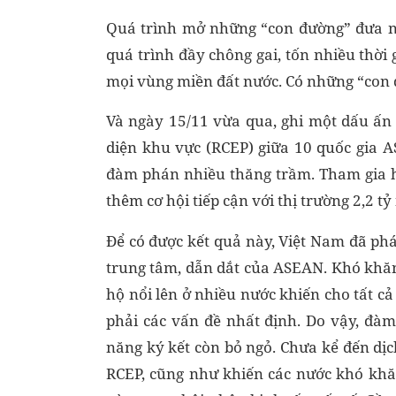
Quá trình mở những “con đường” đưa nề
quá trình đầy chông gai, tốn nhiều thời 
mọi vùng miền đất nước. Có những “con
Và ngày 15/11 vừa qua, ghi một dấu ấn l
diện khu vực (RCEP) giữa 10 quốc gia A
đàm phán nhiều thăng trầm. Tham gia hi
thêm cơ hội tiếp cận với thị trường 2,2 t
Để có được kết quả này, Việt Nam đã phá
trung tâm, dẫn dắt của ASEAN. Khó khăn 
hộ nổi lên ở nhiều nước khiến cho tất c
phải các vấn đề nhất định. Do vậy, đ
năng ký kết còn bỏ ngỏ. Chưa kể đến dịc
RCEP, cũng như khiến các nước khó khăn