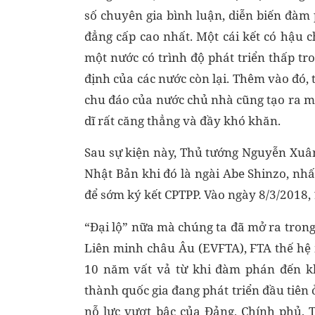
số chuyên gia bình luận, diễn biến đàm
đẳng cấp cao nhất. Một cái kết có hậu c
một nước có trình độ phát triển thấp t
định của các nước còn lại. Thêm vào đó, t
chu đáo của nước chủ nhà cũng tạo ra m
dĩ rất căng thẳng và đầy khó khăn.
Sau sự kiện này, Thủ tướng Nguyễn Xuân
Nhật Bản khi đó là ngài Abe Shinzo, nhất
để sớm ký kết CPTPP. Vào ngày 8/3/2018, 1
“Đại lộ” nữa mà chúng ta đã mở ra tron
Liên minh châu Âu (EVFTA), FTA thế hệ
10 năm vất vả từ khi đàm phán đến kh
thành quốc gia đang phát triển đầu tiên
nỗ lực vượt bậc của Đảng, Chính phủ, 