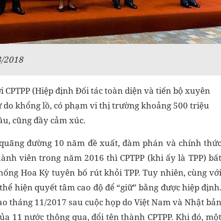
3/2018
 CPTPP (Hiệp định Đối tác toàn diện và tiến bộ xuyên
 do khổng lồ, có phạm vi thị trường khoảng 500 triệu
ầu, cũng đầy cảm xúc.
 quãng đường 10 năm đề xuất, đàm phán và chính thứ
hành viên trong năm 2016 thì CPTPP (khi ấy là TPP) bấ
hống Hoa Kỳ tuyên bố rút khỏi TPP. Tuy nhiên, cùng vớ
thể hiện quyết tâm cao độ để “giữ” bằng được hiệp định
vào tháng 11/2017 sau cuộc họp do Việt Nam và Nhật bả
của 11 nước thông qua, đổi tên thành CPTPP. Khi đó, mộ