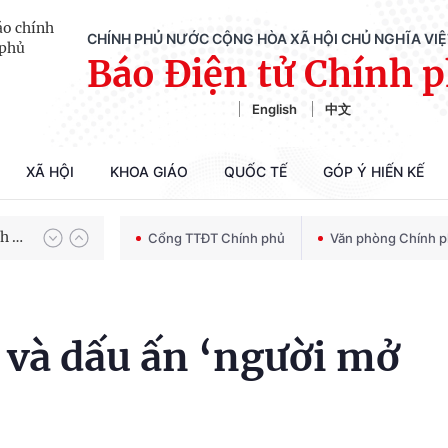
CHÍNH PHỦ NƯỚC CỘNG HÒA XÃ HỘI CHỦ NGHĨA VI
Báo Điện tử Chính 
English
中文
XÃ HỘI
KHOA GIÁO
QUỐC TẾ
GÓP Ý HIẾN KẾ
Chiến dịch 500 ngày đêm tìm kiếm, quy tập và xác định danh tính hài cốt liệt sĩ
100 ngày xử lý các điểm nghẽn về chuyển đổi số
Cổng TTĐT Chính phủ
Văn phòng Chính 
p và dấu ấn ‘người mở