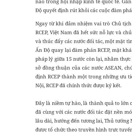
nào trong hội nhập kinh tế quốc tế. 
Độ quyết định rút khỏi các cuộc đàm phá
Ngay từ khi đảm nhiệm vai trò Chủ tị
RCEP, Việt Nam đã hết sức nỗ lực và c
và thúc đẩy các nước đối tác, một mặt t
Ấn Độ quay lại đàm phán RCEP, mặt khá
pháp lý giữa 15 nước còn lại, nhằm thực
sở đồng thuận của các nước ASEAN, chú
định RCEP thành một trong những ưu ti
Nội, RCEP đã chính thức được ký kết.
Đây là niềm tự hào, là thành quả to lớn
đã cùng với các nước đối tác đặt nền m
lâu dài, hướng đến tương lai, Thủ tướng
được tổ chức theo truyền hình trực tuyế