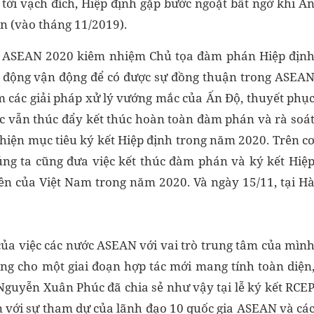
Gần tới vạch đích, Hiệp định gặp bước ngoặt bất ngờ khi Ấ
n (vào tháng 11/2019).
ch ASEAN 2020 kiêm nhiệm Chủ tọa đàm phán Hiệp địn
hủ động vận động để có được sự đồng thuận trong ASEA
ìm các giải pháp xử lý vướng mắc của Ấn Độ, thuyết phụ
c vẫn thúc đẩy kết thúc hoàn toàn đàm phán và rà soá
 hiện mục tiêu ký kết Hiệp định trong năm 2020. Trên c
ng ta cũng đưa việc kết thúc đàm phán và ký kết Hiệ
ên của Việt Nam trong năm 2020. Và ngày 15/11, tại H
 của việc các nước ASEAN với vai trò trung tâm của mìn
óng cho một giai đoạn hợp tác mới mang tính toàn diện
 Nguyễn Xuân Phúc đã chia sẻ như vậy tại lễ ký kết RCE
n với sự tham dự của lãnh đạo 10 quốc gia ASEAN và cá