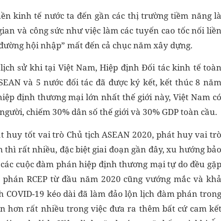
n kinh tế nước ta đến gần các thị trường tiềm năng l
gian và công sức như việc làm các tuyến cao tốc nối liề
 đường hội nhập” mất đến cả chục năm xây dựng.
ịch sử khi tại Việt Nam, Hiệp định Đối tác kinh tế toà
SEAN và 5 nước đối tác đã được ký kết, kết thúc 8 nă
ệp định thương mại lớn nhất thế giới này, Việt Nam c
ỷ người, chiếm 30% dân số thế giới và 30% GDP toàn cầu.
t huy tốt vai trò Chủ tịch ASEAN 2020, phát huy vai tr
thì rất nhiều, đặc biệt giai đoạn gần đây, xu hướng bả
ả các cuộc đàm phán hiệp định thương mại tự do đều gặ
àm phán RCEP từ đầu năm 2020 cũng vướng mắc và kh
h COVID-19 kéo dài đã làm đảo lộn lịch đàm phán tron
 hơn rất nhiều trong việc đưa ra thêm bất cứ cam kế