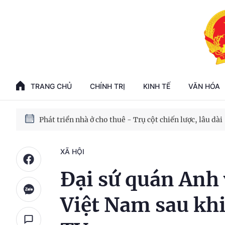
Phát triển kinh tế nhà nước trong kỷ nguyên mới
100 ngày xử lý các điểm nghẽn về chuyển đổi số
TRANG CHỦ
CHÍNH TRỊ
KINH TẾ
VĂN HÓA
Phát triển nhà ở cho thuê - Trụ cột chiến lược, lâu dài
Phát triển kinh tế nhà nước trong kỷ nguyên mới
XÃ HỘI
Đại sứ quán Anh 
Việt Nam sau khi