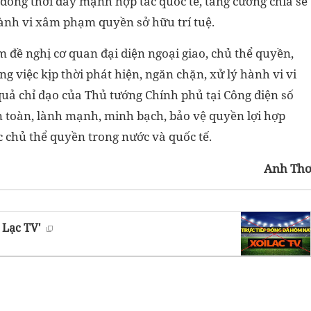
ồng thời đẩy mạnh hợp tác quốc tế, tăng cường chia sẻ
hành vi xâm phạm quyền sở hữu trí tuệ.
m đề nghị cơ quan đại diện ngoại giao, chủ thể quyền,
ng việc kịp thời phát hiện, ngăn chặn, xử lý hành vi vi
quả chỉ đạo của Thủ tướng Chính phủ tại Công điện số
 toàn, lành mạnh, minh bạch, bảo vệ quyền lợi hợp
 chủ thể quyền trong nước và quốc tế.
Anh Th
 Lạc TV'