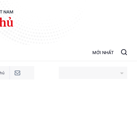
ỆT NAM
phủ
MỚI NHẤT
phủ
An Giang
Bắc Ninh
Cao Bằng