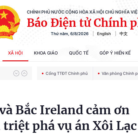
CHÍNH PHỦ NƯỚC CỘNG HÒA XÃ HỘI CHỦ NGHĨA VI
Báo Điện tử Chính 
Thứ năm, 6/8/2026
English
中文
Chiến dịch 500 ngày đêm tìm kiếm, quy tập và xác định danh tính hài cốt liệt sĩ
XÃ HỘI
KHOA GIÁO
QUỐC TẾ
GÓP Ý HIẾN KẾ
Bảo vệ nền tảng tư tưởng của Đảng trong kỷ nguyên phát triển mới
Cổng TTĐT Chính phủ
Văn phòng Chính 
Chiến dịch 500 ngày đêm tìm kiếm, quy tập và xác định danh tính hài cốt liệt sĩ
và Bắc Ireland cảm ơn
 triệt phá vụ án Xôi Lạc