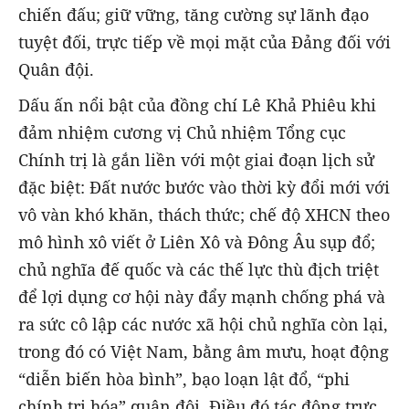
chiến đấu; giữ vững, tăng cường sự lãnh đạo
tuyệt đối, trực tiếp về mọi mặt của Đảng đối với
Quân đội.
Dấu ấn nổi bật của đồng chí Lê Khả Phiêu khi
đảm nhiệm cương vị Chủ nhiệm Tổng cục
Chính trị là gắn liền với một giai đoạn lịch sử
đặc biệt: Đất nước bước vào thời kỳ đổi mới với
vô vàn khó khăn, thách thức; chế độ XHCN theo
mô hình xô viết ở Liên Xô và Đông Âu sụp đổ;
chủ nghĩa đế quốc và các thế lực thù địch triệt
để lợi dụng cơ hội này đẩy mạnh chống phá và
ra sức cô lập các nước xã hội chủ nghĩa còn lại,
trong đó có Việt Nam, bằng âm mưu, hoạt động
“diễn biến hòa bình”, bạo loạn lật đổ, “phi
chính trị hóa” quân đội. Điều đó tác động trực