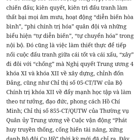
chiến đấu; kiên quyết, kiên trì đấu tranh làm
thất bại mọi âm mưu, hoạt động “diễn biến hòa
bình”, “phi chính trị hóa” quân đội và những
biểu hiện “tự diễn biến”, “tự chuyển hóa” trong
nội bộ. Đó cũng là việc làm thiết thực để tiếp
nối cuộc đấu tranh giữa cái tốt và cái xấu, “xây”
đi đôi với “chống” mà Nghị quyết Trung ương 4
khóa XI và khóa XII về xây dựng, chỉnh đốn
Đảng, cũng như Chỉ thị số 05-CT/TW của Bộ
Chính trị khóa XII về đẩy mạnh học tập và làm
theo tư tưởng, đạo đức, phong cách Hồ Chí
Minh; Chỉ thị số 855-CT/QUTW của Thường vụ
Quân ủy Trung ương về Cuộc vận động “Phát
huy truyền thống, cống hiến tài năng, xứng
danh Bộ đội Cụ Hồ” thời kỳ mới đã chỉ ra. Đây