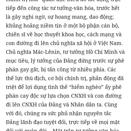
tiếp đến công tác tư tưởng-văn hóa, trước hết
là gây nghi ngờ, sự hoang mang, dao động;
khủng hoảng niềm tin ở một bộ phận cán bộ,
chiến sĩ về học thuyết khoa học, cách mạng và
con đường đi lên chủ nghĩa xã hội ở Việt Nam.
Chủ nghĩa Mác-Lênin, tư tưởng Hồ Chí Minh và
mục tiêu, lý tưởng của Đảng đứng trước sự phê
phán gay gắt, bị tấn công từ nhiều phía. Các
thế lực thù địch, cơ hội chính trị, phản động đã
triệt để lợi dụng tình thế “hiểm nghèo” ấy phê
phán cay độc sự lựa chọn CNXH và con đường
đi lên CNXH của Đảng và Nhân dân ta. Cùng
với đó, chúng ra sức phủ nhận nguyên tắc
Đảng lãnh đạo tuyệt đối, trực tiếp về mọi mặt
đối với quân đội... Mặt trận tư tưởng-văn hóa