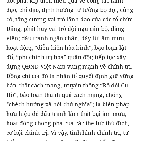
đột phá, kịp thời, hiệu quả về công tác lãnh
đạo, chỉ đạo, định hướng tư tưởng bộ đội, củng
cố, tăng cường vai trò lãnh đạo của các tổ chức
Đảng, phát huy vai trò đội ngũ cán bộ, đảng
viên; đấu tranh ngăn chặn, đẩy lùi âm mưu,
hoạt động “diễn biến hòa bình”, bạo loạn lật
đổ, “phi chính trị hóa” quân đội; tiếp tục xây
dựng QĐND Việt Nam vững mạnh về chính trị.
Đồng chí coi đó là nhân tố quyết định giữ vững
bản chất cách mạng, truyền thống “Bộ đội Cụ
Hồ”; bảo toàn thành quả cách mạng; chống
“chệch hướng xã hội chủ nghĩa”; là biện pháp
hữu hiệu để đấu tranh làm thất bại âm mưu,
hoạt động chống phá của các thế lực thù địch,
cơ hội chính trị. Vì vậy, tình hình chính trị, tư