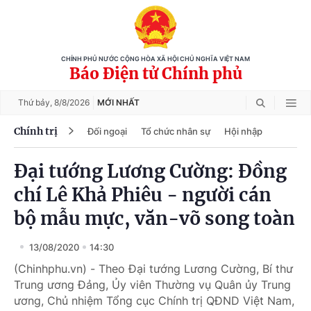
CHÍNH PHỦ NƯỚC CỘNG HÒA XÃ HỘI CHỦ NGHĨA VIỆT NAM
Báo Điện tử Chính phủ
Thứ bảy,
8/8/2026
MỚI NHẤT
Chính trị
Đối ngoại
Tổ chức nhân sự
Hội nhập
Đại tướng Lương Cường: Đồng
chí Lê Khả Phiêu - người cán
bộ mẫu mực, văn-võ song toàn
13/08/2020
14:30
(Chinhphu.vn) - Theo Đại tướng Lương Cường, Bí thư
Trung ương Đảng, Ủy viên Thường vụ Quân ủy Trung
ương, Chủ nhiệm Tổng cục Chính trị QĐND Việt Nam,