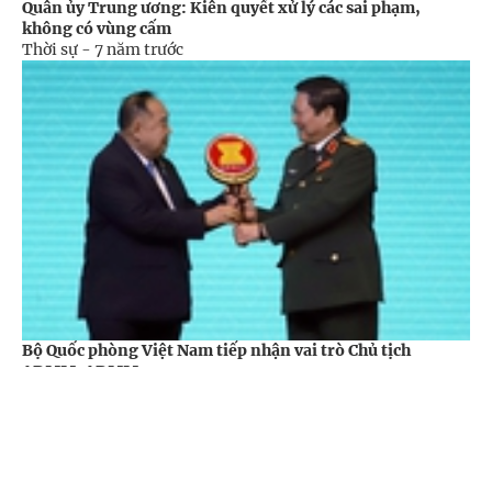
Quân ủy Trung ương: Kiên quyết xử lý các sai phạm,
không có vùng cấm
Thời sự -
7 năm trước
Bộ Quốc phòng Việt Nam tiếp nhận vai trò Chủ tịch
ADMM, ADMM+
Đối ngoại -
7 năm trước
Cổng TTĐT Chính phủ
English
中文
Trang chủ
Media
Tin nóng
Thông tin