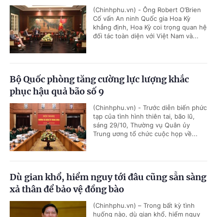
(Chinhphu.vn) - Ông Robert O’Brien
Cố vấn An ninh Quốc gia Hoa Kỳ
khẳng định, Hoa Kỳ coi trọng quan hệ
đối tác toàn diện với Việt Nam và...
Bộ Quốc phòng tăng cường lực lượng khắc
phục hậu quả bão số 9
(Chinhphu.vn) - Trước diễn biến phức
tạp của tình hình thiên tai, bão lũ,
sáng 29/10, Thường vụ Quân ủy
Trung ương tổ chức cuộc họp về...
Dù gian khổ, hiểm nguy tới đâu cũng sẵn sàng
xả thân để bảo vệ đồng bào
(Chinhphu.vn) – Trong bất kỳ tình
huống nào, dù gian khổ, hiểm nguy