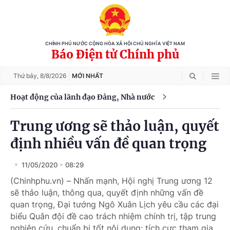
CHÍNH PHỦ NƯỚC CỘNG HÒA XÃ HỘI CHỦ NGHĨA VIỆT NAM
Báo Điện tử Chính phủ
Thứ bảy,
8/8/2026
MỚI NHẤT
Hoạt động của lãnh đạo Đảng, Nhà nước
Trung ương sẽ thảo luận, quyết
định nhiều vấn đề quan trọng
11/05/2020
08:29
(Chinhphu.vn) – Nhấn mạnh, Hội nghị Trung ương 12
sẽ thảo luận, thông qua, quyết định những vấn đề
quan trọng, Đại tướng Ngô Xuân Lịch yêu cầu các đại
biểu Quân đội đề cao trách nhiệm chính trị, tập trung
nghiên cứu, chuẩn bị tốt nội dung; tích cực tham gia