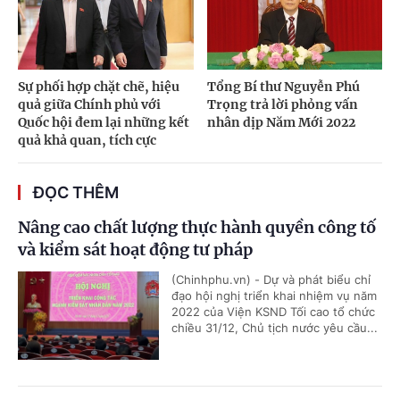
Sự phối hợp chặt chẽ, hiệu
Tổng Bí thư Nguyễn Phú
quả giữa Chính phủ với
Trọng trả lời phỏng vấn
Quốc hội đem lại những kết
nhân dịp Năm Mới 2022
quả khả quan, tích cực
ĐỌC THÊM
Nâng cao chất lượng thực hành quyền công tố
và kiểm sát hoạt động tư pháp
(Chinhphu.vn) - Dự và phát biểu chỉ
đạo hội nghị triển khai nhiệm vụ năm
2022 của Viện KSND Tối cao tổ chức
chiều 31/12, Chủ tịch nước yêu cầu...