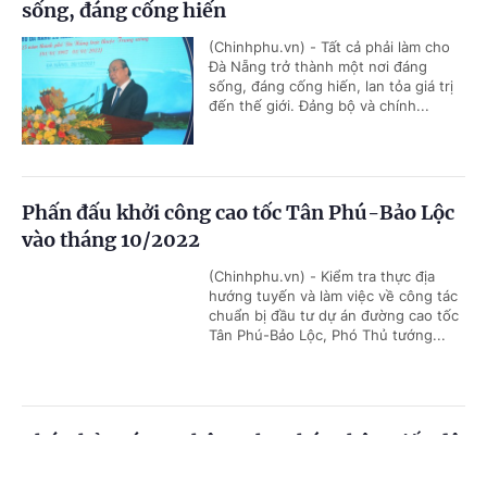
sống, đáng cống hiến
(Chinhphu.vn) - Tất cả phải làm cho
Đà Nẵng trở thành một nơi đáng
sống, đáng cống hiến, lan tỏa giá trị
đến thế giới. Đảng bộ và chính...
Phấn đấu khởi công cao tốc Tân Phú-Bảo Lộc
vào tháng 10/2022
(Chinhphu.vn) - Kiểm tra thực địa
hướng tuyến và làm việc về công tác
chuẩn bị đầu tư dự án đường cao tốc
Tân Phú-Bảo Lộc, Phó Thủ tướng...
Phó Thủ tướng: Không cho phép chậm tiến độ
sân bay Long Thành
Cổng TTĐT Chính phủ
English
中文