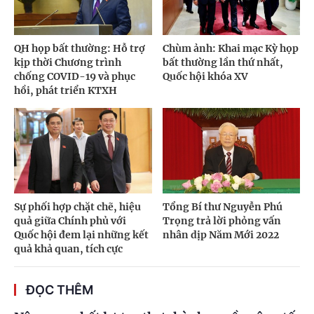
QH họp bất thường: Hỗ trợ
Chùm ảnh: Khai mạc Kỳ họp
kịp thời Chương trình
bất thường lần thứ nhất,
chống COVID-19 và phục
Quốc hội khóa XV
hồi, phát triển KTXH
Sự phối hợp chặt chẽ, hiệu
Tổng Bí thư Nguyễn Phú
quả giữa Chính phủ với
Trọng trả lời phỏng vấn
Quốc hội đem lại những kết
nhân dịp Năm Mới 2022
quả khả quan, tích cực
ĐỌC THÊM