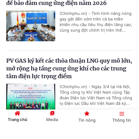
để bảo đảm cung ứng điện năm 2026
(Chinhphu.vn) - Tình hình nắng nóng
gay gắt đến sớm trên cả ba miền
khiến nhu cầu tiêu thụ điện tăng cao,
cùng xung đột chính trị trên thế...
PV GAS ký kết các thỏa thuận LNG quy mô lớn,
mở rộng hạ tầng cung ứng khí cho các trung
tâm điện lực trọng điểm
(Chinhphu.vn) - Ngày 3/4 tại Hà Nội,
Tổng công ty Khí Việt Nam cùng Tập
đoàn Điện lực Việt Nam và Tổng công
ty Điện lực Dầu khí Việt Nam đã ký...
Trang chủ
Media
Tin nóng
Thông tin
'Bón đúng, bón ít' – Triết lý làm nông nghiệp
Cổng TTĐT Chính phủ
English
中文