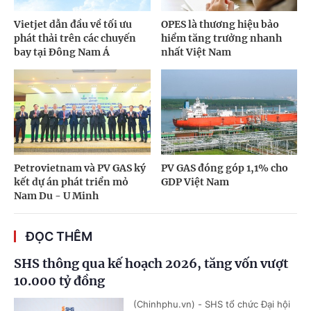
Vietjet dẫn đầu về tối ưu
OPES là thương hiệu bảo
phát thải trên các chuyến
hiểm tăng trưởng nhanh
bay tại Đông Nam Á
nhất Việt Nam
Petrovietnam và PV GAS ký
PV GAS đóng góp 1,1% cho
kết dự án phát triển mỏ
GDP Việt Nam
Nam Du - U Minh
ĐỌC THÊM
SHS thông qua kế hoạch 2026, tăng vốn vượt
10.000 tỷ đồng
(Chinhphu.vn) - SHS tổ chức Đại hội