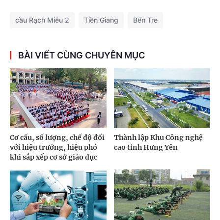
cầu Rạch Miễu 2
Tiền Giang
Bến Tre
BÀI VIẾT CÙNG CHUYÊN MỤC
Cơ cấu, số lượng, chế độ đối
Thành lập Khu Công nghệ
với hiệu trưởng, hiệu phó
cao tỉnh Hưng Yên
khi sắp xếp cơ sở giáo dục