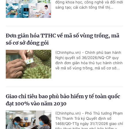
động khoa học, công nghệ và đổi mới
sáng tạo; cải cách tổng thể thị...
Đơn giản hóa TTHC về mã số vùng trồng, mã
số cơ sở đóng gói
(Chinhphu.vn) - Chính phủ ban hành
Nghị quyết số 36/2026/NQ-CP quy
định đơn giản hóa thủ tục hành chính
về mã số vùng trồng, mã số cơ sở...
Giao chỉ tiêu bao phủ bảo hiểm y tế toàn quốc
đạt 100% vào năm 2030
(Chinhphu.vn) - Phó Thủ tướng Phạm
Thị Thanh Trà ký Quyết định số
1468/QĐ-TTg ngày 31/7/2026 giao chỉ
tiêu thực hiện bao phủ bảo hiểm y...