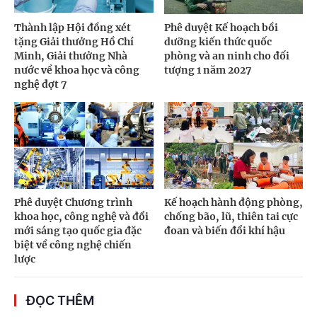
Thành lập Hội đồng xét
Phê duyệt Kế hoạch bồi
tặng Giải thưởng Hồ Chí
dưỡng kiến thức quốc
Minh, Giải thưởng Nhà
phòng và an ninh cho đối
nước về khoa học và công
tượng 1 năm 2027
nghệ đợt 7
Phê duyệt Chương trình
Kế hoạch hành động phòng,
khoa học, công nghệ và đổi
chống bão, lũ, thiên tai cực
mới sáng tạo quốc gia đặc
đoan và biến đổi khí hậu
biệt về công nghệ chiến
lược
ĐỌC THÊM