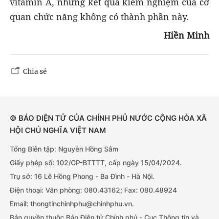
vitamin A, nhưng kết quả kiểm nghiệm của cơ
quan chức năng không có thành phần này.
Hiền Minh
Chia sẻ
© BÁO ĐIỆN TỬ CỦA CHÍNH PHỦ NƯỚC CỘNG HÒA XÃ
HỘI CHỦ NGHĨA VIỆT NAM
Tổng Biên tập: Nguyễn Hồng Sâm
Giấy phép số: 102/GP-BTTTT, cấp ngày 15/04/2024.
Trụ sở: 16 Lê Hồng Phong - Ba Đình - Hà Nội.
Điện thoại: Văn phòng: 080.43162; Fax: 080.48924
Email: thongtinchinhphu@chinhphu.vn.
Bản quyền thuộc Báo Điện tử Chính phủ - Cục Thông tin và