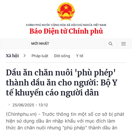
CHÍNH PHỦ NƯỚC CỘNG HÒA XÃ HỘI CHỦ NGHĨA VIỆT NAM
Báo Điện tử Chính phủ
MỚI NHẤT
Xã hội
Pháp luật
Đời sống
Y tế
Dầu ăn chăn nuôi 'phù phép'
thành dầu ăn cho người: Bộ Y
tế khuyến cáo người dân
25/06/2025
13:12
(Chinhphu.vn) - Trước thông tin một số cơ sở bị phát
hiện sử dụng dầu ăn nhập khẩu với mục đích làm
thức ăn chăn nuôi nhưng "phù phép" thành dầu ăn