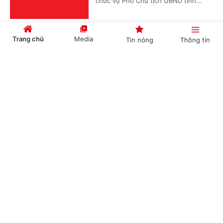
chức vụ Phó Chủ tịch UBND tỉnh...
Trang chủ
Media
Tin nóng
Thông tin
Phê duyệt Đề án phát triển hệ thống nghiên
cứu, thử nghiệm trọng điểm cho công nghệ
Cổng TTĐT Chính phủ
English
中文
chiến lược
(Chinhphu.vn) - Phó Thủ tướng Chính
phủ Hồ Quốc Dũng vừa ký Quyết
định số 1483/QĐ-TTg ngày 04/8/2026
của Thủ tướng Chính phủ phê...
Chuyên mục
CHÍNH TRỊ
KINH TẾ
Kiện toàn nhân sự Ủy ban Quốc gia về người
cao tuổi
VĂN HÓA
XÃ HỘI
(Chinhphu.vn) - Phó Thủ tướng Chính
KHOA GIÁO
QUỐC TẾ
phủ Phạm Thị Thanh Trà vừa ký
Quyết định số 1482/QĐ-TTg ngày
GÓP Ý HIẾN KẾ
04/8/2026 của Thủ tướng Chính...