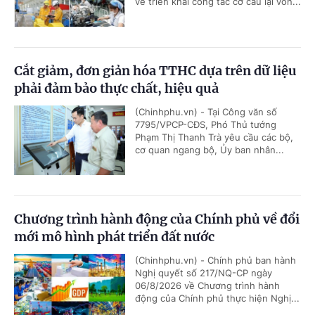
về triển khai công tác cơ cấu lại vốn...
Cắt giảm, đơn giản hóa TTHC dựa trên dữ liệu
phải đảm bảo thực chất, hiệu quả
(Chinhphu.vn) - Tại Công văn số
7795/VPCP-CĐS, Phó Thủ tướng
Phạm Thị Thanh Trà yêu cầu các bộ,
cơ quan ngang bộ, Ủy ban nhân...
Chương trình hành động của Chính phủ về đổi
mới mô hình phát triển đất nước
(Chinhphu.vn) - Chính phủ ban hành
Nghị quyết số 217/NQ-CP ngày
06/8/2026 về Chương trình hành
động của Chính phủ thực hiện Nghị...