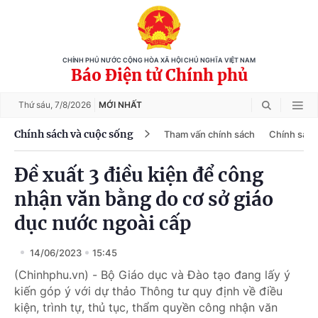
CHÍNH PHỦ NƯỚC CỘNG HÒA XÃ HỘI CHỦ NGHĨA VIỆT NAM
Báo Điện tử Chính phủ
Thứ sáu,
7/8/2026
MỚI NHẤT
Chính sách và cuộc sống
Tham vấn chính sách
Chính sách
Đề xuất 3 điều kiện để công
nhận văn bằng do cơ sở giáo
dục nước ngoài cấp
14/06/2023
15:45
(Chinhphu.vn) - Bộ Giáo dục và Đào tạo đang lấy ý
kiến góp ý với dự thảo Thông tư quy định về điều
kiện, trình tự, thủ tục, thẩm quyền công nhận văn