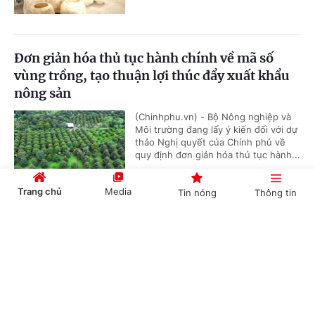
Đơn giản hóa thủ tục hành chính về mã số
vùng trồng, tạo thuận lợi thúc đẩy xuất khẩu
nông sản
(Chinhphu.vn) - Bộ Nông nghiệp và
Môi trường đang lấy ý kiến đối với dự
thảo Nghị quyết của Chính phủ về
quy định đơn giản hóa thủ tục hành...
Trang chủ
Media
Tin nóng
Thông tin
Đề xuất phụ cấp ưu đãi nghề cao nhất 70% với
Cổng TTĐT Chính phủ
English
中文
người làm việc trong lĩnh vực năng lượng
nguyên tử
(Chinhphu.vn) - Bộ Khoa học và Công
nghệ đang lấy ý kiến đối với dự thảo
Nghị định quy định chế độ phụ cấp