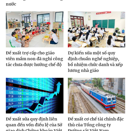
nước
Đề xuất trợ cấp cho giáo
Dự kiến sửa một số quy
viên mầm non đã nghỉ công
định chuẩn nghề nghiệp,
tác chưa được hưởng chế độ
bổ nhiệm chức danh và xếp
lương nhà giáo
Đề xuất sửa quy định liên
Đề xuất cơ chế tài chính đặc
quan đến vốn điều lệ của Sở
thù của Tổng công ty
giao dịch Chứng khoán Việt
Đường sắt Việt Nam