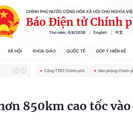
CHÍNH PHỦ NƯỚC CỘNG HÒA XÃ HỘI CHỦ NGHĨA VI
Báo Điện tử Chính 
Thứ năm, 6/8/2026
English
中文
Chiến dịch 500 ngày đêm tìm kiếm, quy tập và xác định danh tính hài cốt liệt sĩ
XÃ HỘI
KHOA GIÁO
QUỐC TẾ
GÓP Ý HIẾN KẾ
Bảo vệ nền tảng tư tưởng của Đảng trong kỷ nguyên phát triển mới
Cổng TTĐT Chính phủ
Văn phòng Chính 
Chiến dịch 500 ngày đêm tìm kiếm, quy tập và xác định danh tính hài cốt liệt sĩ
 hơn 850km cao tốc vào