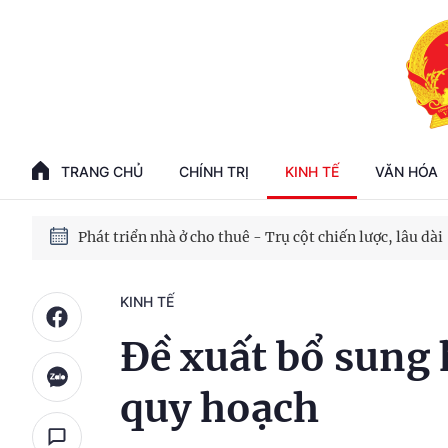
Phát triển kinh tế nhà nước trong kỷ nguyên mới
100 ngày xử lý các điểm nghẽn về chuyển đổi số
TRANG CHỦ
CHÍNH TRỊ
KINH TẾ
VĂN HÓA
Phát triển nhà ở cho thuê - Trụ cột chiến lược, lâu dài
Phát triển kinh tế nhà nước trong kỷ nguyên mới
KINH TẾ
Đề xuất bổ sung
quy hoạch