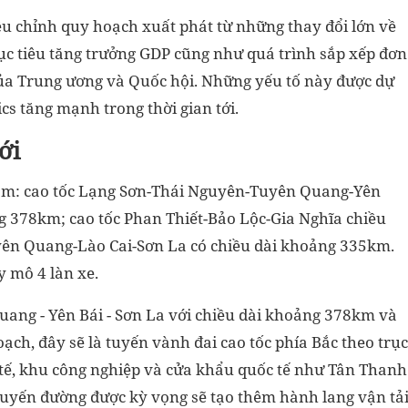
u chỉnh quy hoạch xuất phát từ những thay đổi lớn về
mục tiêu tăng trưởng GDP cũng như quá trình sắp xếp đơn
của Trung ương và Quốc hội. Những yếu tố này được dự
ics tăng mạnh trong thời gian tới.
ới
gồm: cao tốc Lạng Sơn-Thái Nguyên-Tuyên Quang-Yên
g 378km; cao tốc Phan Thiết-Bảo Lộc-Gia Nghĩa chiều
yên Quang-Lào Cai-Sơn La có chiều dài khoảng 335km.
y mô 4 làn xe.
ang - Yên Bái - Sơn La với chiều dài khoảng 378km và
ch, đây sẽ là tuyến vành đai cao tốc phía Bắc theo trục
h tế, khu công nghiệp và cửa khẩu quốc tế như Tân Thanh
Tuyến đường được kỳ vọng sẽ tạo thêm hành lang vận tả