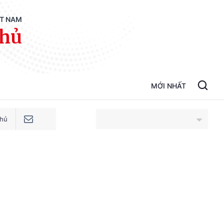
ỆT NAM
phủ
MỚI NHẤT
phủ
An Giang
Bắc Ninh
Cao Bằng