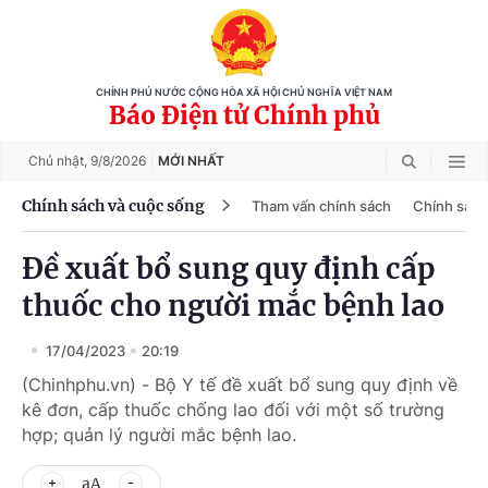
CHÍNH PHỦ NƯỚC CỘNG HÒA XÃ HỘI CHỦ NGHĨA VIỆT NAM
Báo Điện tử Chính phủ
Chủ nhật,
9/8/2026
MỚI NHẤT
Chính sách và cuộc sống
Tham vấn chính sách
Chính sách
Đề xuất bổ sung quy định cấp
thuốc cho người mắc bệnh lao
17/04/2023
20:19
(Chinhphu.vn) - Bộ Y tế đề xuất bổ sung quy định về
kê đơn, cấp thuốc chống lao đối với một số trường
hợp; quản lý người mắc bệnh lao.
aA