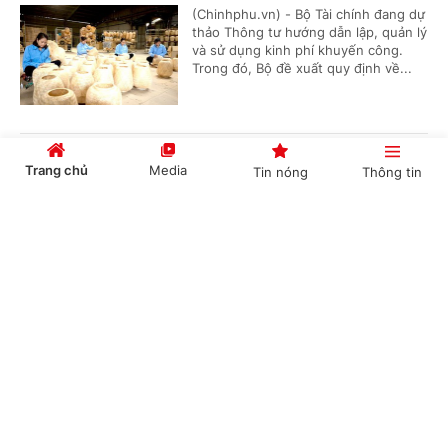
(Chinhphu.vn) - Bộ Tài chính đang dự
thảo Thông tư hướng dẫn lập, quản lý
và sử dụng kinh phí khuyến công.
Trong đó, Bộ đề xuất quy định về...
Đơn giản hóa thủ tục hành chính về mã số
Trang chủ
Media
Tin nóng
Thông tin
vùng trồng, tạo thuận lợi thúc đẩy xuất khẩu
nông sản
Cổng TTĐT Chính phủ
English
中文
(Chinhphu.vn) - Bộ Nông nghiệp và
Môi trường đang lấy ý kiến đối với dự
thảo Nghị quyết của Chính phủ về
quy định đơn giản hóa thủ tục hành...
Chuyên mục
Đề xuất phụ cấp ưu đãi nghề cao nhất 70% với
CHÍNH TRỊ
KINH TẾ
người làm việc trong lĩnh vực năng lượng