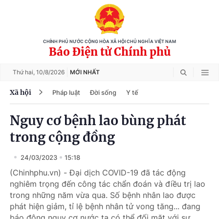
CHÍNH PHỦ NƯỚC CỘNG HÒA XÃ HỘI CHỦ NGHĨA VIỆT NAM
Báo Điện tử Chính phủ
Thứ hai,
10/8/2026
MỚI NHẤT
Xã hội
Pháp luật
Đời sống
Y tế
Nguy cơ bệnh lao bùng phát
trong cộng đồng
24/03/2023
15:18
(Chinhphu.vn) - Đại dịch COVID-19 đã tác động
nghiêm trọng đến công tác chẩn đoán và điều trị lao
trong những năm vừa qua. Số bệnh nhân lao được
phát hiện giảm, tỉ lệ bệnh nhân tử vong tăng... đang
báo động nguy cơ nước ta có thể đối mặt với sự