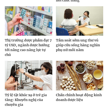
hồi chức năng
Thị trường dược phẩm đạt 7
Tầm soát sớm ung thư vú
tỷ USD, ngành dược hướng
giúp cứu sống hàng nghìn
tới nâng cao năng lực tự
phụ nữ mỗi năm
chủ
Tỷ lệ tật khúc xạ ở trẻ gia
Chấn chỉnh hoạt động kinh
tăng: Khuyến nghị của
doanh dược liệu
chuyên gia