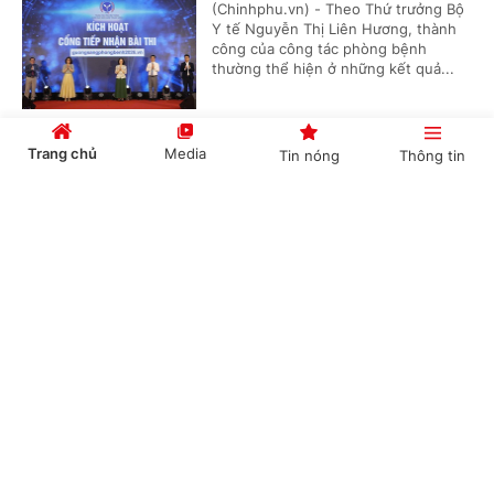
(Chinhphu.vn) - Theo Thứ trưởng Bộ
Y tế Nguyễn Thị Liên Hương, thành
công của công tác phòng bệnh
thường thể hiện ở những kết quả...
Trang chủ
Media
Tin nóng
Thông tin
Đưa tri thức điều trị đột quỵ thế giới đến Đồng
bằng sông Cửu Long
Cổng TTĐT Chính phủ
English
中文
(Chinhphu.vn) - Không chỉ là một
khóa đào tạo y khoa liên tục, Stroke
Intervention School 2026 đang từng
bước đưa Cần Thơ trở thành điểm...
Chuyên mục
Đề xuất chính sách khuyến khích, khen
CHÍNH TRỊ
KINH TẾ
thưởng đối với tập thể, cá nhân thực hiện tốt
công tác dân số
VĂN HÓA
XÃ HỘI