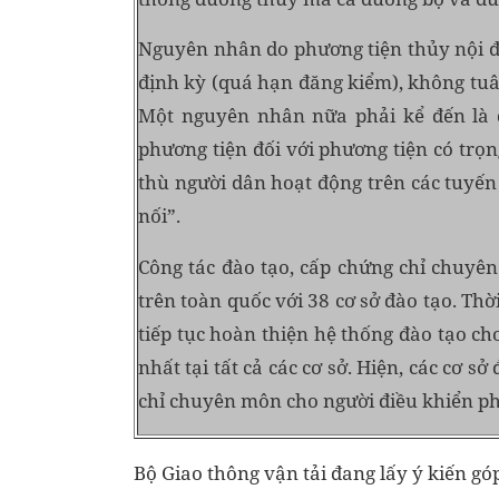
Nguyên nhân do phương tiện thủy nội đ
định kỳ (quá hạn đăng kiểm), không tuân
Một nguyên nhân nữa phải kể đến là d
phương tiện đối với phương tiện có trọ
thù người dân hoạt động trên các tuyến
nối”.
Công tác đào tạo, cấp chứng chỉ chuyê
trên toàn quốc với 38 cơ sở đào tạo. Th
tiếp tục hoàn thiện hệ thống đào tạo ch
nhất tại tất cả các cơ sở. Hiện, các cơ 
chỉ chuyên môn cho người điều khiển ph
Bộ Giao thông vận tải đang lấy ý kiến gó