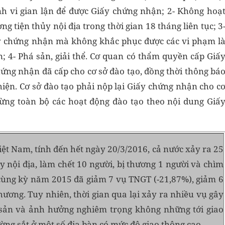
nh vi gian lận để được Giấy chứng nhận; 2- Không hoạ
g tiện thủy nội địa trong thời gian 18 tháng liên tục; 3
ấy chứng nhận mà không khắc phục được các vi phạm l
; 4- Phá sản, giải thể. Cơ quan có thẩm quyền cấp Giấ
ứng nhận đã cấp cho cơ sở đào tạo, đồng thời thông bá
hiện. Cơ sở đào tạo phải nộp lại Giấy chứng nhận cho c
ừng toàn bộ các hoạt động đào tạo theo nội dung Giấ
ệt Nam, tính đến hết ngày 20/3/2016, cả nước xảy ra 25
 nội địa, làm chết 10 người, bị thương 1 người và chìm
 cùng kỳ năm 2015 đã giảm 7 vụ TNGT (-21,87%), giảm 6
hương. Tuy nhiên, thời gian qua lại xảy ra nhiều vụ gây
i sản và ảnh hưởng nghiêm trọng không những tới giao
ng sắt ở một số địa bàn có mức độ giao thông cao.