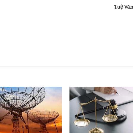
Tuệ Vă