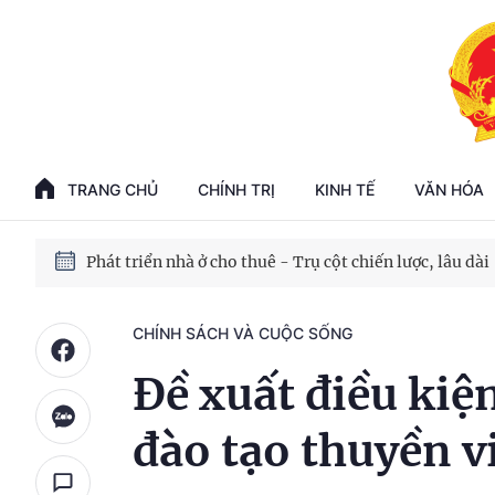
Phát triển kinh tế nhà nước trong kỷ nguyên mới
100 ngày xử lý các điểm nghẽn về chuyển đổi số
TRANG CHỦ
CHÍNH TRỊ
KINH TẾ
VĂN HÓA
Phát triển nhà ở cho thuê - Trụ cột chiến lược, lâu dài
Phát triển kinh tế nhà nước trong kỷ nguyên mới
CHÍNH SÁCH VÀ CUỘC SỐNG
Đề xuất điều kiệ
đào tạo thuyền v