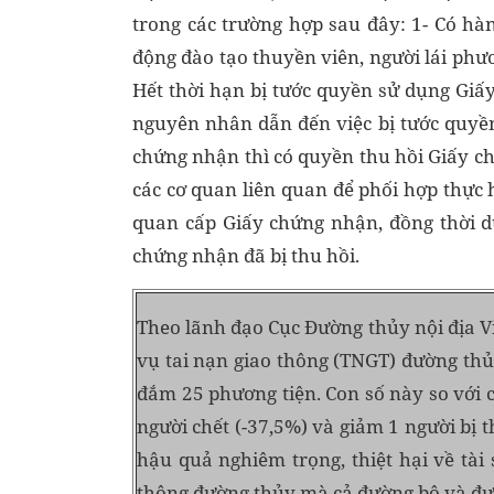
trong các trường hợp sau đây: 1- Có hà
động đào tạo thuyền viên, người lái phươn
Hết thời hạn bị tước quyền sử dụng Gi
nguyên nhân dẫn đến việc bị tước quyền
chứng nhận thì có quyền thu hồi Giấy ch
các cơ quan liên quan để phối hợp thực 
quan cấp Giấy chứng nhận, đồng thời d
chứng nhận đã bị thu hồi.
Theo lãnh đạo Cục Đường thủy nội địa Vi
vụ tai nạn giao thông (TNGT) đường thủy
đắm 25 phương tiện. Con số này so với
người chết (-37,5%) và giảm 1 người bị t
hậu quả nghiêm trọng, thiệt hại về tà
thông đường thủy mà cả đường bộ và đườ