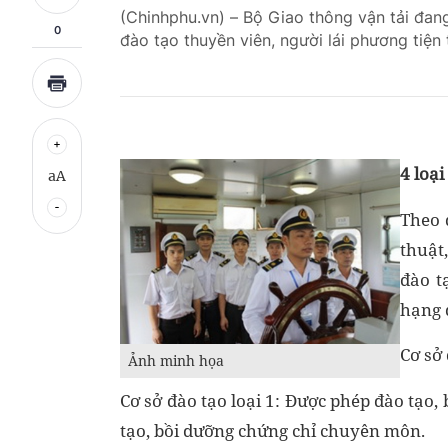
(Chinhphu.vn) – Bộ Giao thông vận tải đan
0
đào tạo thuyền viên, người lái phương tiện 
4 loại
aA
Theo 
thuật
đào t
hạng 
Cơ sở 
Ảnh minh họa
Cơ sở đào tạo loại 1: Được phép đào tạo
tạo, bồi dưỡng chứng chỉ chuyên môn.