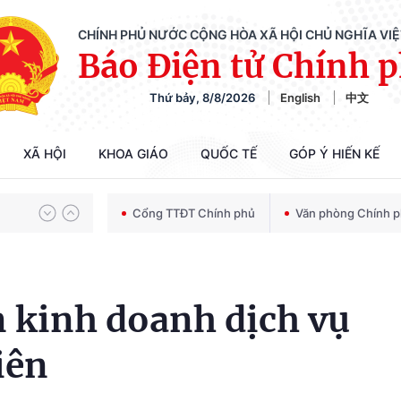
CHÍNH PHỦ NƯỚC CỘNG HÒA XÃ HỘI CHỦ NGHĨA VI
Báo Điện tử Chính 
Thứ bảy, 8/8/2026
English
中文
Chiến dịch 500 ngày đêm tìm kiếm, quy tập và xác định danh tính hài cốt liệt sĩ
XÃ HỘI
KHOA GIÁO
QUỐC TẾ
GÓP Ý HIẾN KẾ
Bảo vệ nền tảng tư tưởng của Đảng trong kỷ nguyên phát triển mới
Cổng TTĐT Chính phủ
Văn phòng Chính 
Chiến dịch 500 ngày đêm tìm kiếm, quy tập và xác định danh tính hài cốt liệt sĩ
n kinh doanh dịch vụ
iên