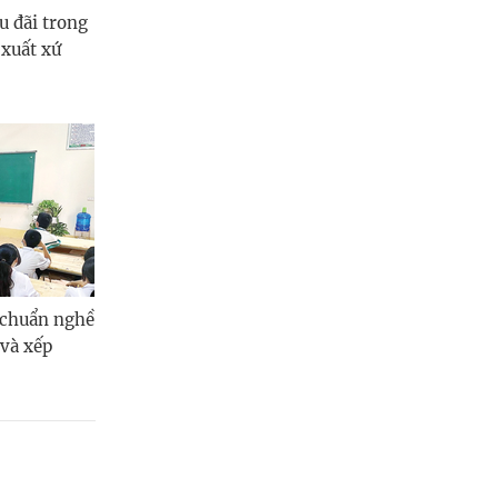
u đãi trong
xuất xứ
 chuẩn nghề
và xếp