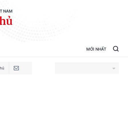
ỆT NAM
phủ
MỚI NHẤT
phủ
An Giang
Bắc Ninh
Cao Bằng