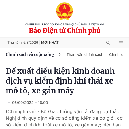
CHÍNH PHỦ NƯỚC CỘNG HÒA XÃ HỘI CHỦ NGHĨA VIỆT NAM
Báo Điện tử Chính phủ
Thứ năm,
6/8/2026
MỚI NHẤT
Chính sách và cuộc sống
Tham vấn chính sách
Chính sách
Đề xuất điều kiện kinh doanh
dịch vụ kiểm định khí thải xe
mô tô, xe gắn máy
06/09/2024
16:00
(Chinhphu.vn) - Bộ Giao thông vận tải đang dự thảo
Nghị định quy định về cơ sở đăng kiểm xe cơ giới, cơ
sở kiểm định khí thải xe mô tô, xe gắn máy; niên hạn