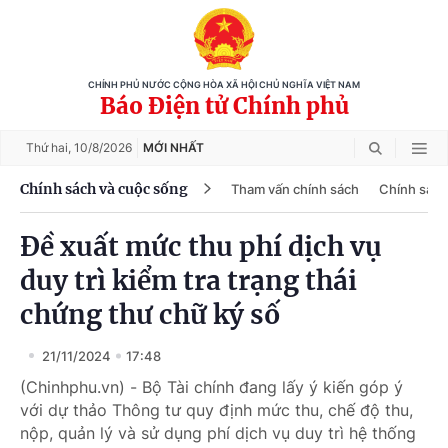
CHÍNH PHỦ NƯỚC CỘNG HÒA XÃ HỘI CHỦ NGHĨA VIỆT NAM
Báo Điện tử Chính phủ
Thứ hai,
10/8/2026
MỚI NHẤT
Chính sách và cuộc sống
Tham vấn chính sách
Chính sách
Đề xuất mức thu phí dịch vụ
duy trì kiểm tra trạng thái
chứng thư chữ ký số
21/11/2024
17:48
(Chinhphu.vn) - Bộ Tài chính đang lấy ý kiến góp ý
với dự thảo Thông tư quy định mức thu, chế độ thu,
nộp, quản lý và sử dụng phí dịch vụ duy trì hệ thống