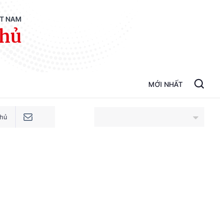
ỆT NAM
phủ
MỚI NHẤT
phủ
An Giang
Bắc Ninh
Cao Bằng