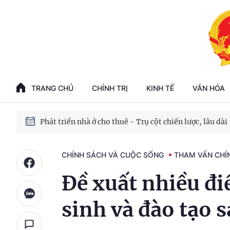
Phát triển kinh tế nhà nước trong kỷ nguyên mới
100 ngày xử lý các điểm nghẽn về chuyển đổi số
TRANG CHỦ
CHÍNH TRỊ
KINH TẾ
VĂN HÓA
Phát triển nhà ở cho thuê - Trụ cột chiến lược, lâu dài
Phát triển kinh tế nhà nước trong kỷ nguyên mới
CHÍNH SÁCH VÀ CUỘC SỐNG
THAM VẤN CHÍ
Đề xuất nhiều đ
sinh và đào tạo s