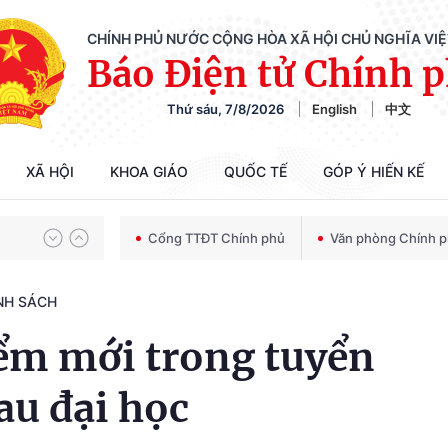
CHÍNH PHỦ NƯỚC CỘNG HÒA XÃ HỘI CHỦ NGHĨA VI
Báo Điện tử Chính 
Thứ sáu, 7/8/2026
English
中文
Chiến dịch 500 ngày đêm tìm kiếm, quy tập và xác định danh tính hài cốt liệt sĩ
XÃ HỘI
KHOA GIÁO
QUỐC TẾ
GÓP Ý HIẾN KẾ
Bảo vệ nền tảng tư tưởng của Đảng trong kỷ nguyên phát triển mới
Cổng TTĐT Chính phủ
Văn phòng Chính 
NH SÁCH
Chiến dịch 500 ngày đêm tìm kiếm, quy tập và xác định danh tính hài cốt liệt sĩ
iểm mới trong tuyển
au đại học