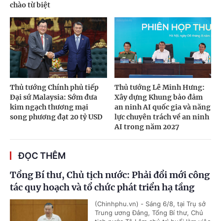
chào từ biệt
Thủ tướng Chính phủ tiếp
Thủ tướng Lê Minh Hưng:
Đại sứ Malaysia: Sớm đưa
Xây dựng Khung bảo đảm
kim ngạch thương mại
an ninh AI quốc gia và năng
song phương đạt 20 tỷ USD
lực chuyên trách về an ninh
AI trong năm 2027
ĐỌC THÊM
Tổng Bí thư, Chủ tịch nước: Phải đổi mới công
tác quy hoạch và tổ chức phát triển hạ tầng
(Chinhphu.vn) - Sáng 6/8, tại Trụ sở
Trung ương Đảng, Tổng Bí thư, Chủ