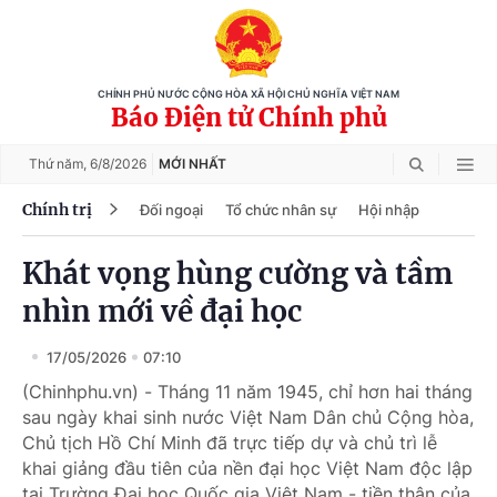
CHÍNH PHỦ NƯỚC CỘNG HÒA XÃ HỘI CHỦ NGHĨA VIỆT NAM
Báo Điện tử Chính phủ
Thứ năm,
6/8/2026
MỚI NHẤT
Chính trị
Đối ngoại
Tổ chức nhân sự
Hội nhập
Khát vọng hùng cường và tầm
nhìn mới về đại học
17/05/2026
07:10
(Chinhphu.vn) - Tháng 11 năm 1945, chỉ hơn hai tháng
sau ngày khai sinh nước Việt Nam Dân chủ Cộng hòa,
Chủ tịch Hồ Chí Minh đã trực tiếp dự và chủ trì lễ
khai giảng đầu tiên của nền đại học Việt Nam độc lập
tại Trường Đại học Quốc gia Việt Nam - tiền thân của