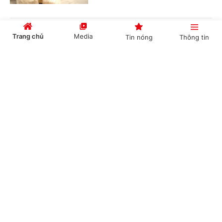
Đơn giản hóa thủ tục hành chính về mã số
Trang chủ
Media
Tin nóng
Thông tin
vùng trồng, tạo thuận lợi thúc đẩy xuất khẩu
nông sản
Cổng TTĐT Chính phủ
English
中文
(Chinhphu.vn) - Bộ Nông nghiệp và
Môi trường đang lấy ý kiến đối với dự
thảo Nghị quyết của Chính phủ về
quy định đơn giản hóa thủ tục hành...
Chuyên mục
Đề xuất phụ cấp ưu đãi nghề cao nhất 70% với
CHÍNH TRỊ
KINH TẾ
người làm việc trong lĩnh vực năng lượng
nguyên tử
VĂN HÓA
XÃ HỘI
(Chinhphu.vn) - Bộ Khoa học và Công
KHOA GIÁO
QUỐC TẾ
nghệ đang lấy ý kiến đối với dự thảo
Nghị định quy định chế độ phụ cấp
GÓP Ý HIẾN KẾ
ưu đãi nghề nghiệp đối với người...