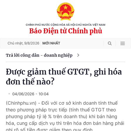
CHÍNH PHỦ NƯỚC CỘNG HÒA XÃ HỘI CHỦ NGHĨA VIỆT NAM
Báo Điện tử Chính phủ
Chủ nhật,
9/8/2026
MỚI NHẤT
Trả lời công dân - doanh nghiệp
Được giảm thuế GTGT, ghi hóa
đơn thế nào?
04/06/2026
10:04
(Chinhphu.vn) - Đối với cơ sở kinh doanh tính thuế
theo phương pháp trực tiếp (tính thuế GTGT theo
phương pháp tỷ lệ % trên doanh thu) khi bán hàng
hóa, cung cấp dịch vụ thì trên hóa đơn bán hàng phải
ghi rõ số tiền được giảm theo quy định.