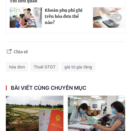
Tin liên quan
Khoản phụ phí ghi
D
trên hóa đơn thế
t
nào?
l
Chia sẻ
hóa đơn
Thuế GTGT
giá trị gia tăng
BÀI VIẾT CÙNG CHUYÊN MỤC