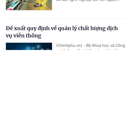
Đề xuất quy định về quản lý chất lượng dịch
vụ viễn thông
(Chinhphu.vn) - Bộ Khoa học và Công
nghệ đang lấy ý kiến của nhân dân
đối với dự thảo Thông tư quy định về
Cổng TTĐT Chính phủ
English
中文
quản lý chất lượng dịch vụ viễn...
Trang chủ
Media
Tin nóng
Thông tin
Đề xuất quy định mới về nhân sự hỗ trợ giáo
dục đại học
Chuyên mục
(Chinhphu.vn) - Bộ Giáo dục và Đào
tạo đang lấy ý kiến đối với dự thảo
CHÍNH TRỊ
KINH TẾ
Thông tư Quy định tiêu chuẩn, điều
kiện, chế độ làm việc, bổ nhiệm và...
VĂN HÓA
XÃ HỘI